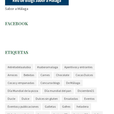
Sabor a Málaga
FACEBOOK
ETIQUETAS
#elretodelaalubia
#saboramalaga
Aperitivos y entrantes
Arroces
Bebidas
Carnes
Chocolate
Cocas Dulces
Cocas y empanadas
Concurso blogs
De Málaga
Día Mundial de la pizza
Día mundial del pan
Diciembre21
Ducle
Dulce
Dulces sin gluten
Ensaladas
Eventos
Eventos y publicaciones
Galletas
Gofres
heladera