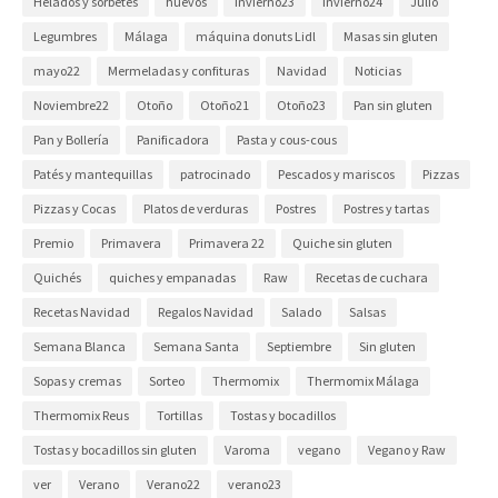
Helados y sorbetes
huevos
Invierno23
Invierno24
Julio
Legumbres
Málaga
máquina donuts Lidl
Masas sin gluten
mayo22
Mermeladas y confituras
Navidad
Noticias
Noviembre22
Otoño
Otoño21
Otoño23
Pan sin gluten
Pan y Bollería
Panificadora
Pasta y cous-cous
Patés y mantequillas
patrocinado
Pescados y mariscos
Pizzas
Pizzas y Cocas
Platos de verduras
Postres
Postres y tartas
Premio
Primavera
Primavera 22
Quiche sin gluten
Quichés
quiches y empanadas
Raw
Recetas de cuchara
Recetas Navidad
Regalos Navidad
Salado
Salsas
Semana Blanca
Semana Santa
Septiembre
Sin gluten
Sopas y cremas
Sorteo
Thermomix
Thermomix Málaga
Thermomix Reus
Tortillas
Tostas y bocadillos
Tostas y bocadillos sin gluten
Varoma
vegano
Vegano y Raw
ver
Verano
Verano22
verano23