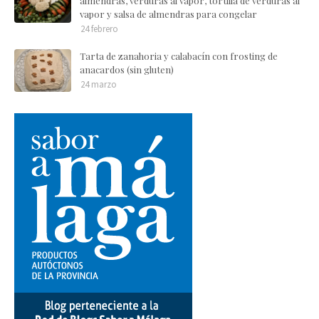
almendras, verduras al vapor, tortilla de verduras al
vapor y salsa de almendras para congelar
24 febrero
Tarta de zanahoria y calabacín con frosting de
anacardos (sin gluten)
24 marzo