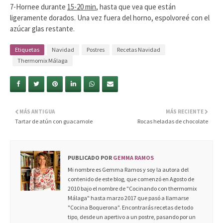
7-Hornee durante
15-20 min
, hasta que vea que están
ligeramente dorados. Una vez fuera del horno, espolvoreé con el
azúcar glas restante.
Etiquetas
Navidad
Postres
Recetas Navidad
Thermomix Málaga
MÁS ANTIGUA
MÁS RECIENTE
Tartar de atún con guacamole
Rocas heladas de chocolate
PUBLICADO POR
GEMMA RAMOS
Mi nombre es Gemma Ramos y soy la autora del
contenido de este blog, que comenzó en Agosto de
2010 bajo el nombre de "Cocinando con thermomix
Málaga" hasta marzo 2017 que pasó a llamarse
"Cocina Boquerona". Encontrarás recetas de todo
tipo, desde un apertivo a un postre, pasando por un