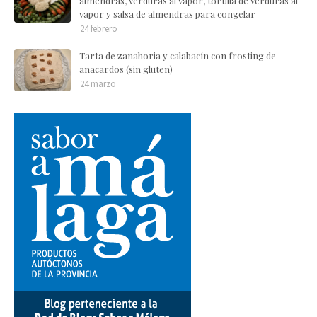
almendras, verduras al vapor, tortilla de verduras al
vapor y salsa de almendras para congelar
24 febrero
Tarta de zanahoria y calabacín con frosting de
anacardos (sin gluten)
24 marzo