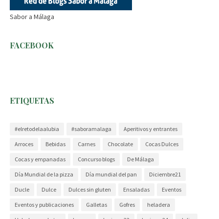
Sabor a Málaga
FACEBOOK
ETIQUETAS
#elretodelaalubia
#saboramalaga
Aperitivos y entrantes
Arroces
Bebidas
Carnes
Chocolate
Cocas Dulces
Cocas y empanadas
Concurso blogs
De Málaga
Día Mundial de la pizza
Día mundial del pan
Diciembre21
Ducle
Dulce
Dulces sin gluten
Ensaladas
Eventos
Eventos y publicaciones
Galletas
Gofres
heladera