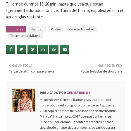
7-Hornee durante
15-20 min
, hasta que vea que están
ligeramente dorados. Una vez fuera del horno, espolvoreé con el
azúcar glas restante.
Etiquetas
Navidad
Postres
Recetas Navidad
Thermomix Málaga
MÁS ANTIGUA
MÁS RECIENTE
Tartar de atún con guacamole
Rocas heladas de chocolate
PUBLICADO POR
GEMMA RAMOS
Mi nombre es Gemma Ramos y soy la autora del
contenido de este blog, que comenzó en Agosto de
2010 bajo el nombre de "Cocinando con thermomix
Málaga" hasta marzo 2017 que pasó a llamarse
"Cocina Boquerona". Encontrarás recetas de todo
tipo, desde un apertivo a un postre, pasando por un