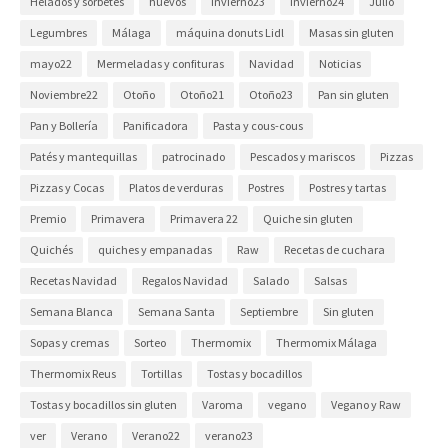
Helados y sorbetes
huevos
Invierno23
Invierno24
Julio
Legumbres
Málaga
máquina donuts Lidl
Masas sin gluten
mayo22
Mermeladas y confituras
Navidad
Noticias
Noviembre22
Otoño
Otoño21
Otoño23
Pan sin gluten
Pan y Bollería
Panificadora
Pasta y cous-cous
Patés y mantequillas
patrocinado
Pescados y mariscos
Pizzas
Pizzas y Cocas
Platos de verduras
Postres
Postres y tartas
Premio
Primavera
Primavera 22
Quiche sin gluten
Quichés
quiches y empanadas
Raw
Recetas de cuchara
Recetas Navidad
Regalos Navidad
Salado
Salsas
Semana Blanca
Semana Santa
Septiembre
Sin gluten
Sopas y cremas
Sorteo
Thermomix
Thermomix Málaga
Thermomix Reus
Tortillas
Tostas y bocadillos
Tostas y bocadillos sin gluten
Varoma
vegano
Vegano y Raw
ver
Verano
Verano22
verano23