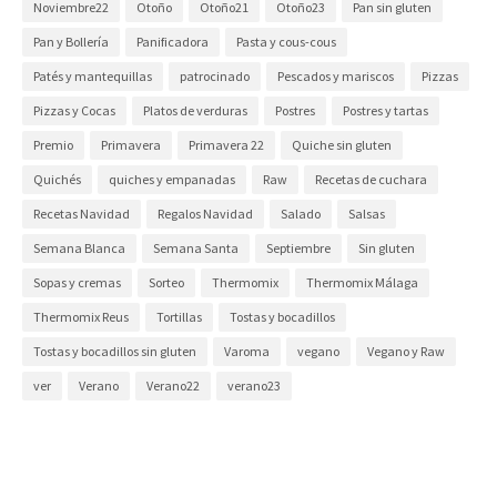
Noviembre22
Otoño
Otoño21
Otoño23
Pan sin gluten
Pan y Bollería
Panificadora
Pasta y cous-cous
Patés y mantequillas
patrocinado
Pescados y mariscos
Pizzas
Pizzas y Cocas
Platos de verduras
Postres
Postres y tartas
Premio
Primavera
Primavera 22
Quiche sin gluten
Quichés
quiches y empanadas
Raw
Recetas de cuchara
Recetas Navidad
Regalos Navidad
Salado
Salsas
Semana Blanca
Semana Santa
Septiembre
Sin gluten
Sopas y cremas
Sorteo
Thermomix
Thermomix Málaga
Thermomix Reus
Tortillas
Tostas y bocadillos
Tostas y bocadillos sin gluten
Varoma
vegano
Vegano y Raw
ver
Verano
Verano22
verano23