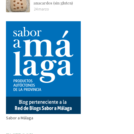
anacardos (sin gluten)
24 marzo
Sabor a Málaga