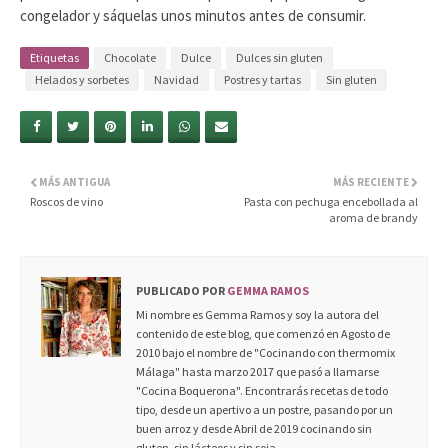
congelador y sáquelas unos minutos antes de consumir.
Etiquetas
Chocolate
Dulce
Dulces sin gluten
Helados y sorbetes
Navidad
Postres y tartas
Sin gluten
MÁS ANTIGUA
MÁS RECIENTE
Roscos de vino
Pasta con pechuga encebollada al
aroma de brandy
PUBLICADO POR
GEMMA RAMOS
Mi nombre es Gemma Ramos y soy la autora del
contenido de este blog, que comenzó en Agosto de
2010 bajo el nombre de "Cocinando con thermomix
Málaga" hasta marzo 2017 que pasó a llamarse
"Cocina Boquerona". Encontrarás recetas de todo
tipo, desde un apertivo a un postre, pasando por un
buen arroz y desde Abril de 2019 cocinando sin
gluten, sin lácteos y sin soja.