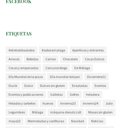
FACEBOOK
ETIQUETAS
#elretodelaalubia
#saboramalaga
Aperitivos y entrantes
Arroces
Bebidas
Carnes
Chocolate
Cocas Dulces
Cocas y empanadas
Concurso blogs
De Málaga
Día Mundial de la pizza
Día mundial del pan
Diciembre21
Ducle
Dulce
Dulces sin gluten
Ensaladas
Eventos
Eventos y publicaciones
Galletas
Gofres
heladera
Helados y sorbetes
huevos
Invierno23
Invierno24
Julio
Legumbres
Málaga
máquina donuts Lidl
Masas sin gluten
mayo22
Mermeladas y confituras
Navidad
Noticias