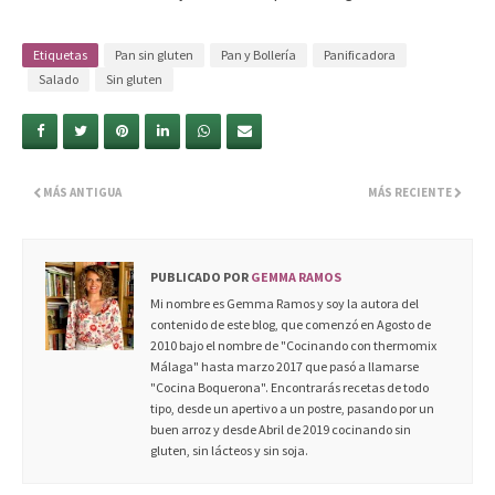
Etiquetas
Pan sin gluten
Pan y Bollería
Panificadora
Salado
Sin gluten
MÁS ANTIGUA
MÁS RECIENTE
PUBLICADO POR
GEMMA RAMOS
Mi nombre es Gemma Ramos y soy la autora del
contenido de este blog, que comenzó en Agosto de
2010 bajo el nombre de "Cocinando con thermomix
Málaga" hasta marzo 2017 que pasó a llamarse
"Cocina Boquerona". Encontrarás recetas de todo
tipo, desde un apertivo a un postre, pasando por un
buen arroz y desde Abril de 2019 cocinando sin
gluten, sin lácteos y sin soja.