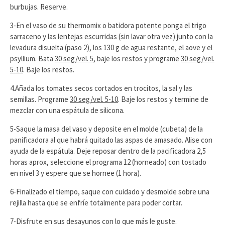
burbujas. Reserve.
3-En el vaso de su thermomix o batidora potente ponga el trigo
sarraceno y las lentejas escurridas (sin lavar otra vez) junto con la
levadura disuelta (paso 2), los 130 g de agua restante, el aove y el
psyllium. Bata
30 seg/vel. 5
, baje los restos y programe
30 seg/vel.
5-10
. Baje los restos.
4.Añada los tomates secos cortados en trocitos, la sal y las
semillas. Programe
30 seg/vel. 5-10
. Baje los restos y termine de
mezclar con una espátula de silicona.
5-Saque la masa del vaso y deposite en el molde (cubeta) de la
panificadora al que habrá quitado las aspas de amasado. Alise con
ayuda de la espátula. Deje reposar dentro de la pacificadora 2,5
horas aprox, seleccione el programa 12 (horneado) con tostado
en nivel 3 y espere que se hornee (1 hora).
6-Finalizado el tiempo, saque con cuidado y desmolde sobre una
rejilla hasta que se enfríe totalmente para poder cortar.
7-Disfrute en sus desayunos con lo que más le guste.