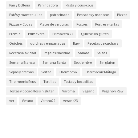
Pan y Bollería
Panificadora
Pasta y cous-cous
Patés y mantequillas
patrocinado
Pescados y mariscos
Pizzas
Pizzas y Cocas
Platos de verduras
Postres
Postres y tartas
Premio
Primavera
Primavera 22
Quiche sin gluten
Quichés
quiches y empanadas
Raw
Recetas de cuchara
Recetas Navidad
Regalos Navidad
Salado
Salsas
Semana Blanca
Semana Santa
Septiembre
Sin gluten
Sopas y cremas
Sorteo
Thermomix
Thermomix Málaga
Thermomix Reus
Tortillas
Tostas y bocadillos
Tostas y bocadillos sin gluten
Varoma
vegano
Vegano y Raw
ver
Verano
Verano22
verano23