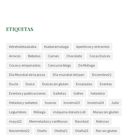
ETIQUETAS
#elretodelaalubia
#saboramalaga
Aperitivos y entrantes
Arroces
Bebidas
Carnes
Chocolate
Cocas Dulces
Cocas y empanadas
Concurso blogs
De Málaga
Día Mundial de la pizza
Día mundial del pan
Diciembre21
Ducle
Dulce
Dulces sin gluten
Ensaladas
Eventos
Eventos y publicaciones
Galletas
Gofres
heladera
Helados y sorbetes
huevos
Invierno23
Invierno24
Julio
Legumbres
Málaga
máquina donuts Lidl
Masas sin gluten
mayo22
Mermeladas y confituras
Navidad
Noticias
Noviembre22
Otoño
Otoño21
Otoño23
Pan sin gluten