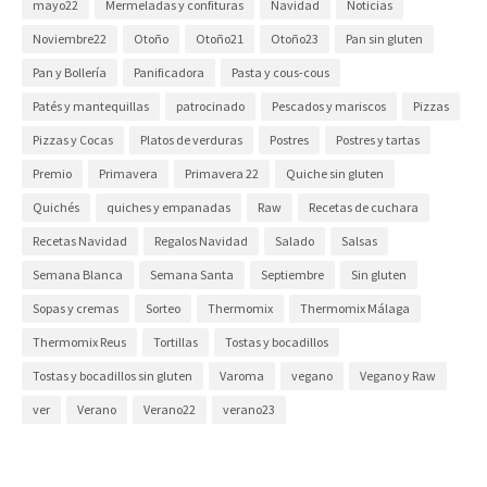
mayo22
Mermeladas y confituras
Navidad
Noticias
Noviembre22
Otoño
Otoño21
Otoño23
Pan sin gluten
Pan y Bollería
Panificadora
Pasta y cous-cous
Patés y mantequillas
patrocinado
Pescados y mariscos
Pizzas
Pizzas y Cocas
Platos de verduras
Postres
Postres y tartas
Premio
Primavera
Primavera 22
Quiche sin gluten
Quichés
quiches y empanadas
Raw
Recetas de cuchara
Recetas Navidad
Regalos Navidad
Salado
Salsas
Semana Blanca
Semana Santa
Septiembre
Sin gluten
Sopas y cremas
Sorteo
Thermomix
Thermomix Málaga
Thermomix Reus
Tortillas
Tostas y bocadillos
Tostas y bocadillos sin gluten
Varoma
vegano
Vegano y Raw
ver
Verano
Verano22
verano23