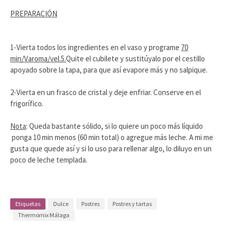
PREPARACIÓN
1-Vierta todos los ingredientes en el vaso y programe
70
min/Varoma/vel.5.
Quite el cubilete y sustitúyalo por el cestillo
apoyado sobre la tapa, para que así evapore más y no salpique.
2-Vierta en un frasco de cristal y deje enfriar. Conserve en el
frigorífico.
Nota
: Queda bastante sólido, si lo quiere un poco más líquido
ponga 10 min menos (60 min total) o agregue más leche. A mi me
gusta que quede así y si lo uso para rellenar algo, lo diluyo en un
poco de leche templada.
Etiquetas
Dulce
Postres
Postres y tartas
Thermomix Málaga