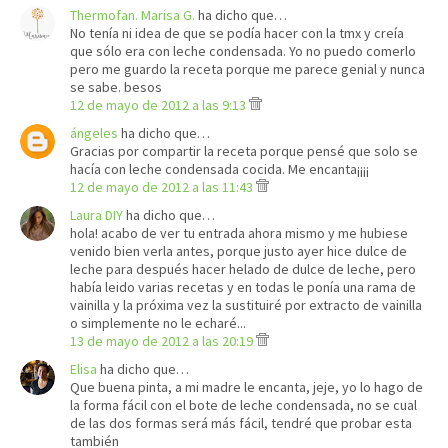
Thermofan. Marisa G.
ha dicho que…
No tenía ni idea de que se podía hacer con la tmx y creía
que sólo era con leche condensada. Yo no puedo comerlo
pero me guardo la receta porque me parece genial y nunca
se sabe. besos
12 de mayo de 2012 a las 9:13
ángeles
ha dicho que…
Gracias por compartir la receta porque pensé que solo se
hacía con leche condensada cocida. Me encanta¡¡¡¡
12 de mayo de 2012 a las 11:43
Laura DIY
ha dicho que…
hola! acabo de ver tu entrada ahora mismo y me hubiese
venido bien verla antes, porque justo ayer hice dulce de
leche para después hacer helado de dulce de leche, pero
había leido varias recetas y en todas le ponía una rama de
vainilla y la próxima vez la sustituiré por extracto de vainilla
o simplemente no le echaré...
13 de mayo de 2012 a las 20:19
Elisa
ha dicho que…
Que buena pinta, a mi madre le encanta, jeje, yo lo hago de
la forma fácil con el bote de leche condensada, no se cual
de las dos formas será más fácil, tendré que probar esta
también