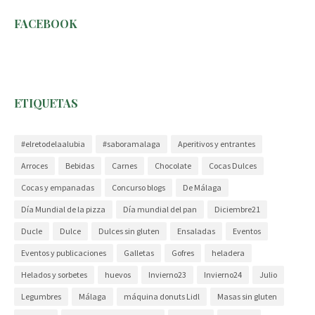
FACEBOOK
ETIQUETAS
#elretodelaalubia
#saboramalaga
Aperitivos y entrantes
Arroces
Bebidas
Carnes
Chocolate
Cocas Dulces
Cocas y empanadas
Concurso blogs
De Málaga
Día Mundial de la pizza
Día mundial del pan
Diciembre21
Ducle
Dulce
Dulces sin gluten
Ensaladas
Eventos
Eventos y publicaciones
Galletas
Gofres
heladera
Helados y sorbetes
huevos
Invierno23
Invierno24
Julio
Legumbres
Málaga
máquina donuts Lidl
Masas sin gluten