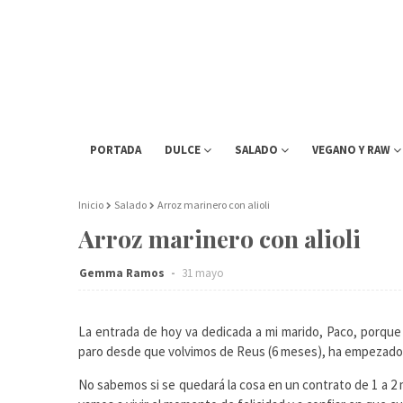
PORTADA
DULCE
SALADO
VEGANO Y RAW
Inicio
Salado
Arroz marinero con alioli
Arroz marinero con alioli
Gemma Ramos
31 mayo
La entrada de hoy va dedicada a mi marido, Paco, porque
paro desde que volvimos de Reus (6 meses), ha empezado a
No sabemos si se quedará la cosa en un contrato de 1 a 2 mes