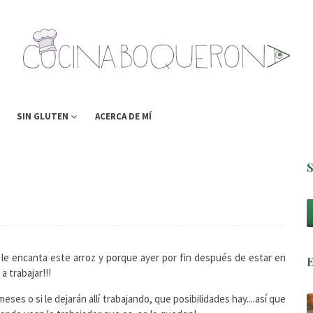
SIN GLUTEN
ACERCA DE MÍ
 le encanta este arroz y porque ayer por fin después de estar en
 trabajar!!!
es o si le dejarán allí trabajando, que posibilidades hay....así que