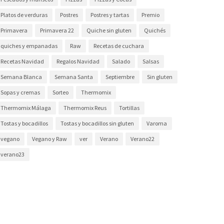
Platos de verduras
Postres
Postres y tartas
Premio
Primavera
Primavera 22
Quiche sin gluten
Quichés
quiches y empanadas
Raw
Recetas de cuchara
Recetas Navidad
Regalos Navidad
Salado
Salsas
Semana Blanca
Semana Santa
Septiembre
Sin gluten
Sopas y cremas
Sorteo
Thermomix
Thermomix Málaga
Thermomix Reus
Tortillas
Tostas y bocadillos
Tostas y bocadillos sin gluten
Varoma
vegano
Vegano y Raw
ver
Verano
Verano22
verano23