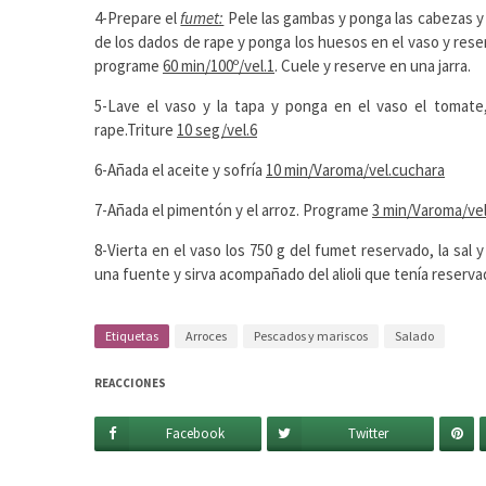
4-Prepare el
fumet:
Pele las gambas y ponga las cabezas y l
de los dados de rape y ponga los huesos en el vaso y reser
programe
60 min/100º/vel.1
. Cuele y reserve en una jarra.
5-Lave el vaso y la tapa y ponga en el vaso el tomate, 
rape.Triture
10 seg/vel.6
6-Añada el aceite y sofría
10 min/Varoma/vel.cuchara
7-Añada el pimentón y el arroz. Programe
3 min/Varoma/vel
8-Vierta en el vaso los 750 g del fumet reservado, la sal 
una fuente y sirva acompañado del alioli que tenía reservado
Etiquetas
Arroces
Pescados y mariscos
Salado
REACCIONES
Facebook
Twitter