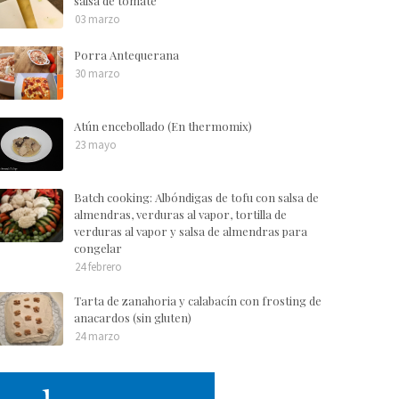
salsa de tomate
03 marzo
Porra Antequerana
30 marzo
Atún encebollado (En thermomix)
23 mayo
Batch cooking: Albóndigas de tofu con salsa de
almendras, verduras al vapor, tortilla de
verduras al vapor y salsa de almendras para
congelar
24 febrero
Tarta de zanahoria y calabacín con frosting de
anacardos (sin gluten)
24 marzo