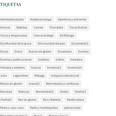
ETIQUETAS
#elretodelaalubia
#saboramalaga
Aperitivos y entrantes
Arroces
Bebidas
Carnes
Chocolate
Cocas Dulces
Cocas y empanadas
Concurso blogs
De Málaga
Día Mundial de la pizza
Día mundial del pan
Diciembre21
Ducle
Dulce
Dulces sin gluten
Ensaladas
Eventos
Eventos y publicaciones
Galletas
Gofres
heladera
Helados y sorbetes
huevos
Invierno23
Invierno24
Julio
Legumbres
Málaga
máquina donuts Lidl
Masas sin gluten
mayo22
Mermeladas y confituras
Navidad
Noticias
Noviembre22
Otoño
Otoño21
Otoño23
Pan sin gluten
Pan y Bollería
Panificadora
Pasta y cous-cous
Patés y mantequillas
patrocinado
Pescados y mariscos
Pizzas
Pizzas y Cocas