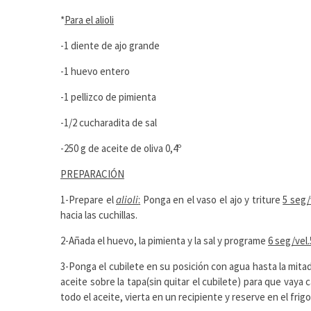
*
Para el alioli
-1 diente de ajo grande
-1 huevo entero
-1 pellizco de pimienta
-1/2 cucharadita de sal
-250 g de aceite de oliva 0,4º
PREPARACIÓN
1-Prepare el
alioli
:
Ponga en el vaso el ajo y triture
5 seg/
hacia las cuchillas.
2-Añada el huevo, la pimienta y la sal y programe
6 seg/vel.
3-Ponga el cubilete en su posición con agua hasta la mitad
aceite sobre la tapa(sin quitar el cubilete) para que vaya
todo el aceite, vierta en un recipiente y reserve en el frigo