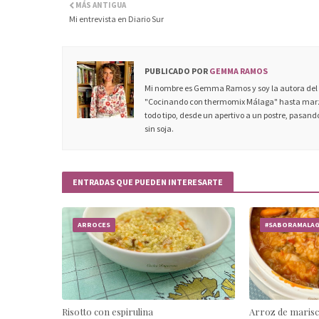
MÁS ANTIGUA
Mi entrevista en Diario Sur
PUBLICADO POR
GEMMA RAMOS
Mi nombre es Gemma Ramos y soy la autora del c
"Cocinando con thermomix Málaga" hasta marzo
todo tipo, desde un apertivo a un postre, pasando
sin soja.
ENTRADAS QUE PUEDEN INTERESARTE
ARROCES
#SABORAMALA
Risotto con espirulina
Arroz de maris