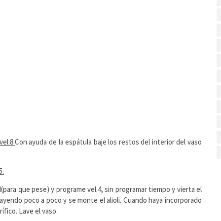
vel.8.
Con ayuda de la espátula baje los restos del interior del vaso
5.
(para que pese) y programe vel.4, sin programar tiempo y vierta el
 cayendo poco a poco y se monte el alioli. Cuando haya incorporado
rífico. Lave el vaso.