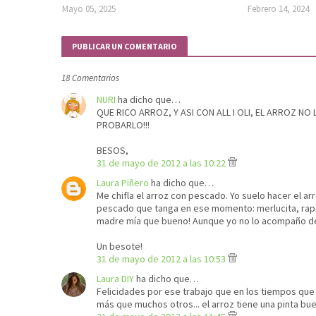
Mayo 05, 2025
Febrero 14, 2024
PUBLICAR UN COMENTARIO
18 Comentarios
NURI
ha dicho que…
QUE RICO ARROZ, Y ASI CON ALL I OLI, EL ARROZ N
PROBARLO!!!
BESOS,
31 de mayo de 2012 a las 10:22
Laura Piñero
ha dicho que…
Me chifla el arroz con pescado. Yo suelo hacer el a
pescado que tanga en ese momento: merlucita, rape,
madre mía que bueno! Aunque yo no lo acompaño de a
Un besote!
31 de mayo de 2012 a las 10:53
Laura DIY
ha dicho que…
Felicidades por ese trabajo que en los tiempos que c
más que muchos otros... el arroz tiene una pinta bu