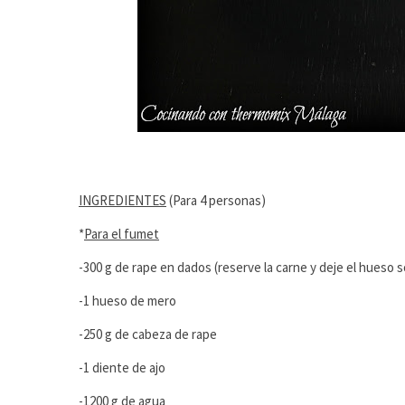
INGREDIENTES
(Para 4 personas)
*
Para el fumet
-300 g de rape en dados (reserve la carne y deje el hueso s
-1 hueso de mero
-250 g de cabeza de rape
-1 diente de ajo
-1200 g de agua