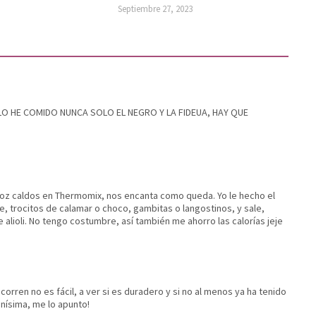
Septiembre 27, 2023
O LO HE COMIDO NUNCA SOLO EL NEGRO Y LA FIDEUA, HAY QUE
rroz caldos en Thermomix, nos encanta como queda. Yo le hecho el
 trocitos de calamar o choco, gambitas o langostinos, y sale,
lioli. No tengo costumbre, así también me ahorro las calorías jeje
orren no es fácil, a ver si es duradero y si no al menos ya ha tenido
enísima, me lo apunto!