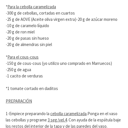
*
Para la cebolla caramelizada
-300 g de cebollas, cortadas en cuartos
-25 g de AOVE (Aceite oliva virgen extra)-20 g de azúcar moreno
-10 g de caramelo líquido
-20 g de ron miel
-20 g de pasas sin hueso
-20 g de almendras sin piel
*
Para el cous-cous
-150 g de cous-cous (yo utilizo uno comprado en Marruecos)
-250 g de agua
-1 cacito de verduras
*1 tomate cortado en daditos
PREPARACIÓN
1-Empiece preparando la
cebolla caramelizada
.Ponga en el vaso
las cebollas y programe
3 seg/vel.4
. Con ayuda de la espátula baje
los restos del interior de la tapa y de las paredes del vaso.