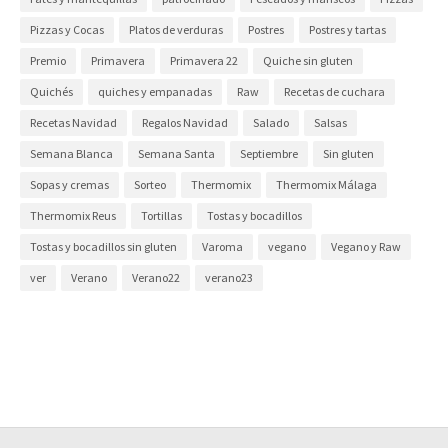
Pizzas y Cocas
Platos de verduras
Postres
Postres y tartas
Premio
Primavera
Primavera 22
Quiche sin gluten
Quichés
quiches y empanadas
Raw
Recetas de cuchara
Recetas Navidad
Regalos Navidad
Salado
Salsas
Semana Blanca
Semana Santa
Septiembre
Sin gluten
Sopas y cremas
Sorteo
Thermomix
Thermomix Málaga
Thermomix Reus
Tortillas
Tostas y bocadillos
Tostas y bocadillos sin gluten
Varoma
vegano
Vegano y Raw
ver
Verano
Verano22
verano23