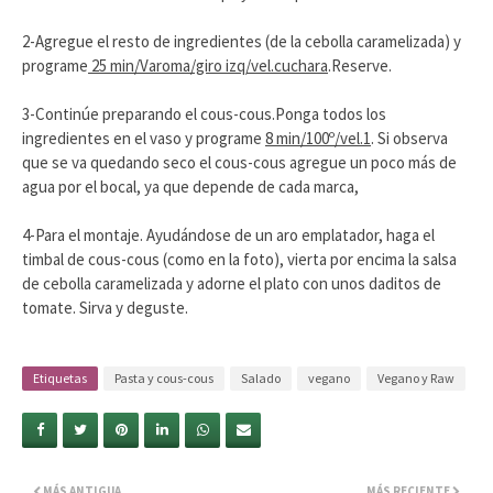
2-Agregue el resto de ingredientes (de la cebolla caramelizada) y
programe
25 min/Varoma/giro izq/vel.cuchara
.Reserve.
3-Continúe preparando el cous-cous.Ponga todos los
ingredientes en el vaso y programe
8 min/100º/vel.1
. Si observa
que se va quedando seco el cous-cous agregue un poco más de
agua por el bocal, ya que depende de cada marca,
4-Para el montaje. Ayudándose de un aro emplatador, haga el
timbal de cous-cous (como en la foto), vierta por encima la salsa
de cebolla caramelizada y adorne el plato con unos daditos de
tomate. Sirva y deguste.
Etiquetas
Pasta y cous-cous
Salado
vegano
Vegano y Raw
MÁS ANTIGUA
MÁS RECIENTE