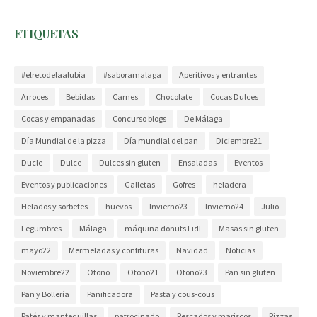
ETIQUETAS
#elretodelaalubia
#saboramalaga
Aperitivos y entrantes
Arroces
Bebidas
Carnes
Chocolate
Cocas Dulces
Cocas y empanadas
Concurso blogs
De Málaga
Día Mundial de la pizza
Día mundial del pan
Diciembre21
Ducle
Dulce
Dulces sin gluten
Ensaladas
Eventos
Eventos y publicaciones
Galletas
Gofres
heladera
Helados y sorbetes
huevos
Invierno23
Invierno24
Julio
Legumbres
Málaga
máquina donuts Lidl
Masas sin gluten
mayo22
Mermeladas y confituras
Navidad
Noticias
Noviembre22
Otoño
Otoño21
Otoño23
Pan sin gluten
Pan y Bollería
Panificadora
Pasta y cous-cous
Patés y mantequillas
patrocinado
Pescados y mariscos
Pizzas