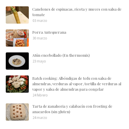
Canelones de espinacas, ricota y nueces con salsa de
tomate
03 marzo
Porra Antequerana
30 marzo
Atún encebollado (En thermomix)
23 mayo
Batch cooking: Albóndigas de tofu con salsa de
almendras, verduras al vapor, tortilla de verduras al
vapor y salsa de almendras para congelar
24 febrero
Tarta de zanahoria y calabacín con frosting de
anacardos (sin gluten)
24 marzo