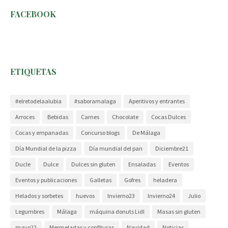
FACEBOOK
ETIQUETAS
#elretodelaalubia
#saboramalaga
Aperitivos y entrantes
Arroces
Bebidas
Carnes
Chocolate
Cocas Dulces
Cocas y empanadas
Concurso blogs
De Málaga
Día Mundial de la pizza
Día mundial del pan
Diciembre21
Ducle
Dulce
Dulces sin gluten
Ensaladas
Eventos
Eventos y publicaciones
Galletas
Gofres
heladera
Helados y sorbetes
huevos
Invierno23
Invierno24
Julio
Legumbres
Málaga
máquina donuts Lidl
Masas sin gluten
mayo22
Mermeladas y confituras
Navidad
Noticias