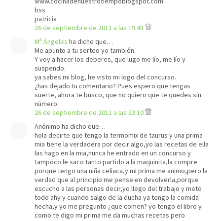
www.cocinadenuestrotiempoblogspot.com
bss
patricia
26 de septiembre de 2011 a las 19:48
Mª Ángeles
ha dicho que…
Me apunto a tu sorteo yo también.
Y voy a hacer los deberes, que lugo me lío, me lío y
suspendo.
ya sabes mi blog, he visto mi logo del concurso.
¿has dejado tu comentario? Pues espero que tengas
suerte, ahora te busco, que no quiero que te quedes sin
número.
26 de septiembre de 2011 a las 23:10
Anónimo ha dicho que…
hola decirte que tengo la termomix de taurus y una prima
mia tiene la verdadera por decir algo,yo las recetas de ella
las hago en la mia,nunca he entrado en un concurso y
tampoco le saco tanto partido a la maquinita,la compre
porque tengo una niña celiaca,y mi prima me animo,pero la
verdad que al principio me pense en devolverla,porque
escucho a las personas decir,yo llego del trabajo y meto
todo ahy y cuando salgo de la ducha ya tengo la comida
hecha,y yo me pregunto ¿que comen? yo tengo el libro y
como te digo mi prima me da muchas recetas pero