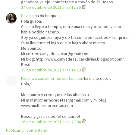
ganadora, jejeje, contáctame a través de él. Besos
24 de octubre de 2011 a las 12:36
Davinia
ha dicho que…
Hola guapa,
Casi no llego a tiempo, entre una cosa y otra todavia no
habia podido hacerlo.
Soy ya seguidora tuya y de tescoma en facebook. Lo qu me
falta llevarme el logo que lo hago ahora mismo.
Me apunto.
Mi correo: canyadeazucar@gmail.com
Mi blog: http://www.canyadeazucar-divina.blogspot.com/
Besos
25 de octubre de 2011 a las 11:20
Paula www.mixthermorecetas.com
ha dicho que…
Hola,
Me apunto y creo que de las últimas :)
Mi mail mixthermorecetas@gmail.com y mi blog
www.mixthermorecetas.com
Besos y gracias por el concurso!
26 de octubre de 2011 a las 23:04
Publicar un comentario