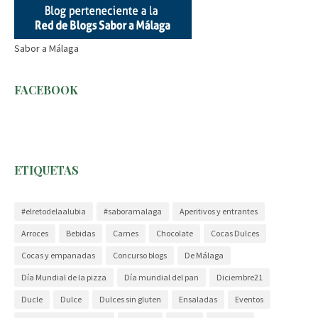
Sabor a Málaga
FACEBOOK
ETIQUETAS
#elretodelaalubia
#saboramalaga
Aperitivos y entrantes
Arroces
Bebidas
Carnes
Chocolate
Cocas Dulces
Cocas y empanadas
Concurso blogs
De Málaga
Día Mundial de la pizza
Día mundial del pan
Diciembre21
Ducle
Dulce
Dulces sin gluten
Ensaladas
Eventos