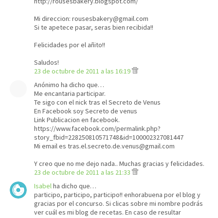
http://rousesbakery.blogspot.com/
Mi direccion: rousesbakery@gmail.com
Si te apetece pasar, seras bien recibida!!
Felicidades por el añito!!
Saludos!
23 de octubre de 2011 a las 16:19
Anónimo ha dicho que…
Me encantaria participar.
Te sigo con el nick tras el Secreto de Venus
En Facebook soy Secreto de venus
Link Publicacion en facebook.
https://www.facebook.com/permalink.php?
story_fbid=228250810571748&id=100002327081447
Mi email es tras.el.secreto.de.venus@gmail.com
Y creo que no me dejo nada.. Muchas gracias y felicidades.
23 de octubre de 2011 a las 21:33
Isabel
ha dicho que…
participo, participo, participo!! enhorabuena por el blog y
gracias por el concurso. Si clicas sobre mi nombre podrás
ver cuál es mi blog de recetas. En caso de resultar