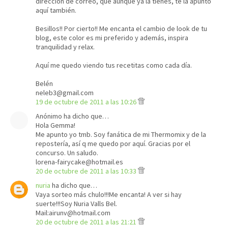
dirección de correo, que aunque ya la tienes, te la apunto
aquí también.
Besillos!! Por cierto!! Me encanta el cambio de look de tu
blog, este color es mi preferido y además, inspira
tranquilidad y relax.
Aquí me quedo viendo tus recetitas como cada día.
Belén
neleb3@gmail.com
19 de octubre de 2011 a las 10:26
Anónimo ha dicho que…
Hola Gemma!
Me apunto yo tmb. Soy fanática de mi Thermomix y de la
repostería, así q me quedo por aquí. Gracias por el
concurso. Un saludo.
lorena-fairycake@hotmail.es
20 de octubre de 2011 a las 10:33
nuria
ha dicho que…
Vaya sorteo más chulo!!!Me encanta! A ver si hay
suerte!!!Soy Nuria Valls Bel.
Mail:airunv@hotmail.com
20 de octubre de 2011 a las 21:21