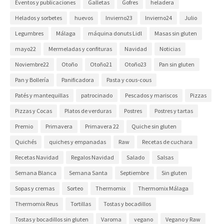
Eventos y publicaciones
Galletas
Gofres
heladera
Helados y sorbetes
huevos
Invierno23
Invierno24
Julio
Legumbres
Málaga
máquina donuts Lidl
Masas sin gluten
mayo22
Mermeladas y confituras
Navidad
Noticias
Noviembre22
Otoño
Otoño21
Otoño23
Pan sin gluten
Pan y Bollería
Panificadora
Pasta y cous-cous
Patés y mantequillas
patrocinado
Pescados y mariscos
Pizzas
Pizzas y Cocas
Platos de verduras
Postres
Postres y tartas
Premio
Primavera
Primavera 22
Quiche sin gluten
Quichés
quiches y empanadas
Raw
Recetas de cuchara
Recetas Navidad
Regalos Navidad
Salado
Salsas
Semana Blanca
Semana Santa
Septiembre
Sin gluten
Sopas y cremas
Sorteo
Thermomix
Thermomix Málaga
Thermomix Reus
Tortillas
Tostas y bocadillos
Tostas y bocadillos sin gluten
Varoma
vegano
Vegano y Raw