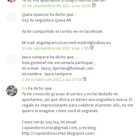
Ya os voy apuntando a tod@s! Mucha suerte!!
29 de septiembre de 2011 a las 18:05
Quina Aparicio ha dicho que…
Soy tu seguidora Quina AR.
Ya he compartido el sorteo en mi facebook.
Mi mail: angelapariciosecond-madrid@yahoo.es
30 de septiembre de 2011 a las 2:49
laura sempere ha dicho que…
hola gemma!! me encantaría participar ,
mi e-mail : laura_tijeritas@hotmail.com
mi nombre : laura sempere
2 de octubre de 2011 a las 17:04
Isa
ha dicho que…
Te he conocido gracias al sorteo y no he dudado en
apuntarme, así que ahora ya tienes una seguidora nueva. El
regalo es impresionante para celebrar el primer año, no me
quiero ni imaginar cómo será el segundo.
Como verás soy Isa, mi email:
copiandorecetas@gmail.com, y mi blog:
http://copiandorecetas.blogspot.com/