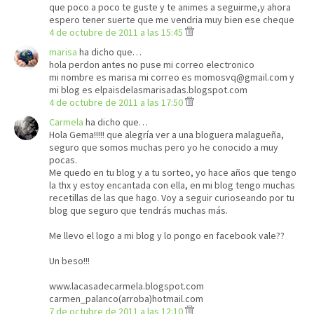
que poco a poco te guste y te animes a seguirme,y ahora
espero tener suerte que me vendria muy bien ese cheque
4 de octubre de 2011 a las 15:45
marisa
ha dicho que…
hola perdon antes no puse mi correo electronico
mi nombre es marisa mi correo es momosvq@gmail.com y
mi blog es elpaisdelasmarisadas.blogspot.com
4 de octubre de 2011 a las 17:50
Carmela
ha dicho que…
Hola Gema!!!!! que alegría ver a una bloguera malagueña,
seguro que somos muchas pero yo he conocido a muy
pocas.
Me quedo en tu blog y a tu sorteo, yo hace años que tengo
la thx y estoy encantada con ella, en mi blog tengo muchas
recetillas de las que hago. Voy a seguir curioseando por tu
blog que seguro que tendrás muchas más.
Me llevo el logo a mi blog y lo pongo en facebook vale??
Un beso!!!
www.lacasadecarmela.blogspot.com
carmen_palanco(arroba)hotmail.com
7 de octubre de 2011 a las 12:10