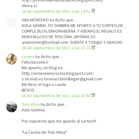
http://preferiblementedulce.blogspot.com/
Ahora sí.
26 de septiembre de 2011 a las 14:52
ANA MONTERO ha dicho que…
HOLA GEMMA .YO TAMBIEN ME APUNTO A TU SORTEO,DE
CUMPLE BLOG ENHORABUENA .Y ADEMAS EL REGALO ES
MARAVILLOSO DE TESCOMA ,MI EMAIL ES
anamonter@hotmail.com. SUERTE A TOD@S Y GRACIAS
26 de septiembre de 2011 a las 15:24
Lorena
ha dicho que…
Felicitaciones!
Me apunto, mi blog es:
http://notasenmicocina.blogspot.com/
y mi mail es lorenaschmollinger@gmail.com
Me llevo el logo a casita
BESOS
26 de septiembre de 2011 a las 15:44
Trini Altea
ha dicho que…
Hola Gemma
Por supuesto que me apunto al sorteo!!!
"La Cocina de Trini Altea"