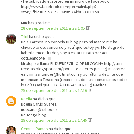
- He publicado el sorteo en mi muro de Facebook:
http://www.facebook.com/permalink.php?
story_fbid=121535437949893&id=509119246
Muchas gracias!!
28 de septiembre de 2011 a las 1:05
TrInI
ha dicho que…
Hola Carmen, no conocía tu blog pero mi madre me ha
chivado lo del concurso y aquí que estoy yo. Me alegro de
haberlo encontrado y voy a estar un rato por aquí
cotilleandote jijiji
Mi blog se llama EL DUENDECILLO DE MI COCINA http://trini-
recetas.blogspot.com/ por si te quieres pasar ;) mi correo
es trini_santander@hotmail.com y por último decirte que
me encanta Tescoma (recibo saludos tescomanianos todos
los días) así que OJALÁ TENGA SUERTE ;) Besitos
29 de septiembre de 2011 a las 17:16
Noelia
ha dicho que…
Noelia Carús Suárez
noecarus@yahoo.es
No tengo blog
29 de septiembre de 2011 a las 17:45
Gemma Ramos
ha dicho que…