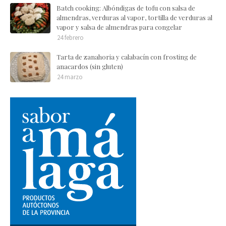
Batch cooking: Albóndigas de tofu con salsa de
almendras, verduras al vapor, tortilla de verduras al
vapor y salsa de almendras para congelar
24 febrero
Tarta de zanahoria y calabacín con frosting de
anacardos (sin gluten)
24 marzo