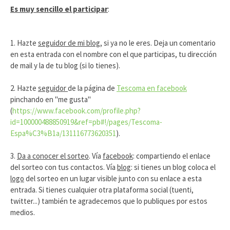
Es muy sencillo el participar
:
1. Hazte
seguidor de mi blog
, si ya no le eres. Deja un comentario
en esta entrada con el nombre con el que participas, tu dirección
de mail y la de tu blog (si lo tienes).
2. Hazte
seguidor
de la página de
Tescoma en facebook
pinchando en "me gusta"
(
https://www.facebook.com/profile.php?
id=100000488850919&ref=pb#!/pages/Tescoma-
Espa%C3%B1a/131116773620351
).
3.
Da a conocer el sorteo
. Vía
facebook
: compartiendo el enlace
del sorteo con tus contactos. Vía
blog
: si tienes un blog coloca el
logo
del sorteo en un lugar visible junto con su enlace a esta
entrada. Si tienes cualquier otra plataforma social (tuenti,
twitter...) también te agradecemos que lo publiques por estos
medios.