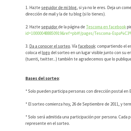
1. Hazte
seguidor de mi blog
, si ya no le eres. Deja un co
dirección de mail y la de tu blog (si lo tienes).
2. Hazte
seguidor
de la página de
Tescoma en facebook
pi
id=100000488850919&ref=pb#!/pages/Tescoma-Espa%C3
3.
Da a conocer el sorteo
. Vía
facebook
: compartiendo el e
coloca el
logo
del sorteo en un lugar visible junto con su en
(tuenti, twitter...) también te agradecemos que lo publiqu
Bases del sorteo
:
* Solo pueden participa personas con dirección postal en 
* El sorteo comienza hoy, 26 de Septiembre de 2011, y term
* Solo será admitida una participación por persona. Cada p
represente en el sorteo.