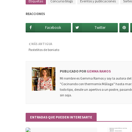
Etiquetas
Concurso blogs
Eventos y publicaciones
Sorte
REACCIONES
Facebook
Twitter
MÁS ANTIGUA
Pastelitos de boniato
PUBLICADO POR
GEMMA RAMOS
Mi nombre es Gemma Ramos y soy la autora del c
"Cocinando con thermomix Málaga" hasta marzo
todo tipo, desde un apertivo a un postre, pasando
sin soja.
ENTRADAS QUE PUEDEN INTERESARTE