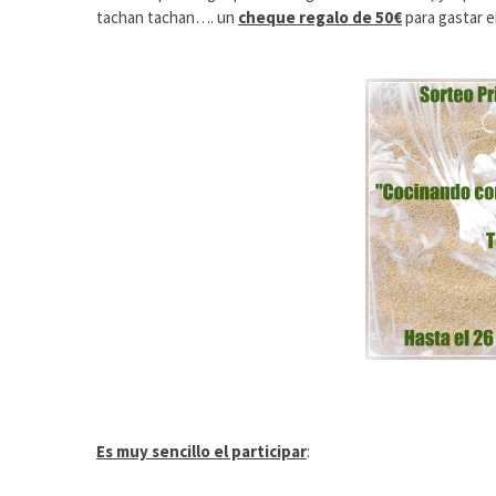
tachan tachan…. un
cheque regalo de 50€
para gastar en
Es muy sencillo el participar
: