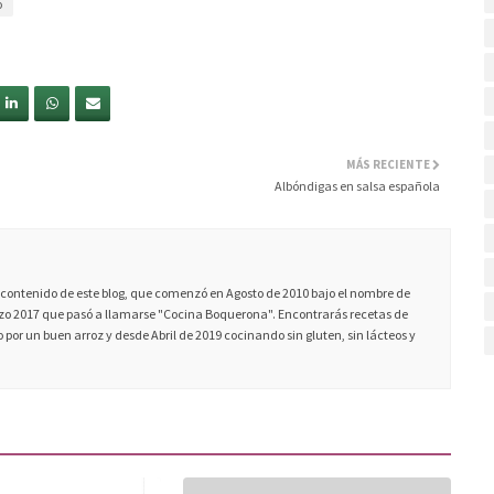
o
MÁS RECIENTE
Albóndigas en salsa española
ontenido de este blog, que comenzó en Agosto de 2010 bajo el nombre de
 2017 que pasó a llamarse "Cocina Boquerona". Encontrarás recetas de
 por un buen arroz y desde Abril de 2019 cocinando sin gluten, sin lácteos y