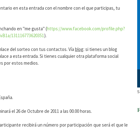
mentario en esta entrada con el nombre con el que participas, tu
nchando en "me gusta" (
https://www.facebook.com/profile.php?
%B1a/131116773620351
).
nlace del sorteo con tus contactos. Vía
blog
: si tienes un blog
lace a esta entrada. Si tienes cualquier otra plataforma social
es por estos medios.
S
España.
inará el 26 de Octubre de 2011 a las 00.00 horas.
articipante recibirá un número por participación que será el que le