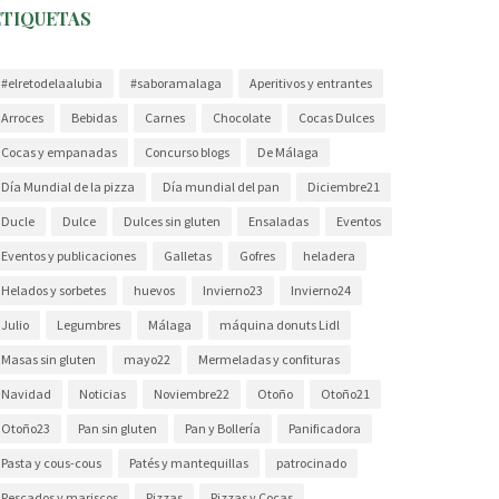
ETIQUETAS
#elretodelaalubia
#saboramalaga
Aperitivos y entrantes
Arroces
Bebidas
Carnes
Chocolate
Cocas Dulces
Cocas y empanadas
Concurso blogs
De Málaga
Día Mundial de la pizza
Día mundial del pan
Diciembre21
Ducle
Dulce
Dulces sin gluten
Ensaladas
Eventos
Eventos y publicaciones
Galletas
Gofres
heladera
Helados y sorbetes
huevos
Invierno23
Invierno24
Julio
Legumbres
Málaga
máquina donuts Lidl
Masas sin gluten
mayo22
Mermeladas y confituras
Navidad
Noticias
Noviembre22
Otoño
Otoño21
Otoño23
Pan sin gluten
Pan y Bollería
Panificadora
Pasta y cous-cous
Patés y mantequillas
patrocinado
Pescados y mariscos
Pizzas
Pizzas y Cocas