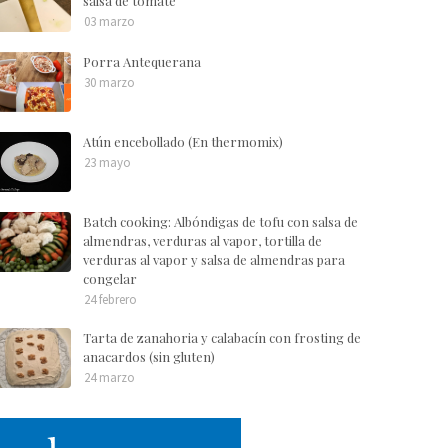
salsa de tomate
03 marzo
Porra Antequerana
30 marzo
Atún encebollado (En thermomix)
23 mayo
Batch cooking: Albóndigas de tofu con salsa de
almendras, verduras al vapor, tortilla de
verduras al vapor y salsa de almendras para
congelar
24 febrero
Tarta de zanahoria y calabacín con frosting de
anacardos (sin gluten)
24 marzo