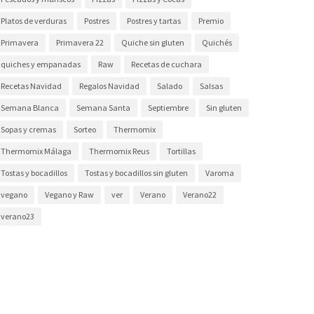
Platos de verduras
Postres
Postres y tartas
Premio
Primavera
Primavera 22
Quiche sin gluten
Quichés
quiches y empanadas
Raw
Recetas de cuchara
Recetas Navidad
Regalos Navidad
Salado
Salsas
Semana Blanca
Semana Santa
Septiembre
Sin gluten
Sopas y cremas
Sorteo
Thermomix
Thermomix Málaga
Thermomix Reus
Tortillas
Tostas y bocadillos
Tostas y bocadillos sin gluten
Varoma
vegano
Vegano y Raw
ver
Verano
Verano22
verano23