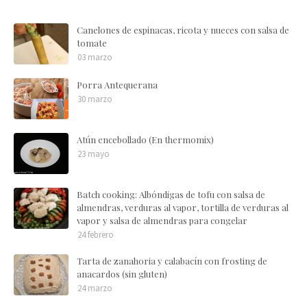
Canelones de espinacas, ricota y nueces con salsa de
tomate
03 marzo
Porra Antequerana
30 marzo
Atún encebollado (En thermomix)
23 mayo
Batch cooking: Albóndigas de tofu con salsa de
almendras, verduras al vapor, tortilla de verduras al
vapor y salsa de almendras para congelar
24 febrero
Tarta de zanahoria y calabacín con frosting de
anacardos (sin gluten)
24 marzo