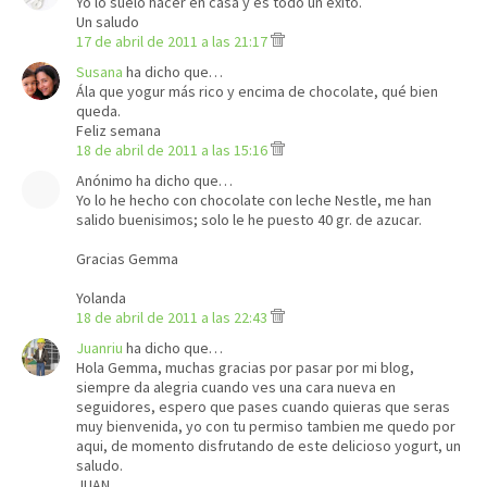
Yo lo suelo hacer en casa y es todo un éxito.
Un saludo
17 de abril de 2011 a las 21:17
Susana
ha dicho que…
Ála que yogur más rico y encima de chocolate, qué bien
queda.
Feliz semana
18 de abril de 2011 a las 15:16
Anónimo ha dicho que…
Yo lo he hecho con chocolate con leche Nestle, me han
salido buenisimos; solo le he puesto 40 gr. de azucar.
Gracias Gemma
Yolanda
18 de abril de 2011 a las 22:43
Juanriu
ha dicho que…
Hola Gemma, muchas gracias por pasar por mi blog,
siempre da alegria cuando ves una cara nueva en
seguidores, espero que pases cuando quieras que seras
muy bienvenida, yo con tu permiso tambien me quedo por
aqui, de momento disfrutando de este delicioso yogurt, un
saludo.
JUAN