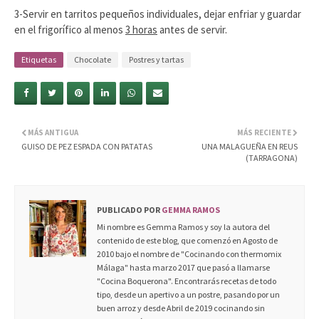
3-Servir en tarritos pequeños individuales, dejar enfriar y guardar
en el frigorífico al menos
3 horas
antes de servir.
Etiquetas
Chocolate
Postres y tartas
MÁS ANTIGUA
MÁS RECIENTE
GUISO DE PEZ ESPADA CON PATATAS
UNA MALAGUEÑA EN REUS
(TARRAGONA)
PUBLICADO POR
GEMMA RAMOS
Mi nombre es Gemma Ramos y soy la autora del
contenido de este blog, que comenzó en Agosto de
2010 bajo el nombre de "Cocinando con thermomix
Málaga" hasta marzo 2017 que pasó a llamarse
"Cocina Boquerona". Encontrarás recetas de todo
tipo, desde un apertivo a un postre, pasando por un
buen arroz y desde Abril de 2019 cocinando sin