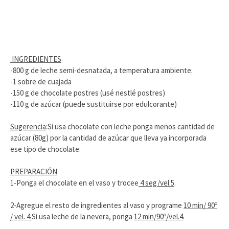
INGREDIENTES
-800 g de leche semi-desnatada, a temperatura ambiente.
-1 sobre de cuajada
-150 g de chocolate postres (usé nestlé postres)
-110 g de azúcar (puede sustituirse por edulcorante)
Sugerencia
:Si usa chocolate con leche ponga menos cantidad de
azúcar (80g) por la cantidad de azúcar que lleva ya incorporada
ese tipo de chocolate.
PREPARACIÓN
1-Ponga el chocolate en el vaso y trocee
4 seg/vel.5
.
2-Agregue el resto de ingredientes al vaso y programe
10 min/ 90º
/ vel. 4.
Si usa leche de la nevera, ponga
12 min/90º/vel.4
.