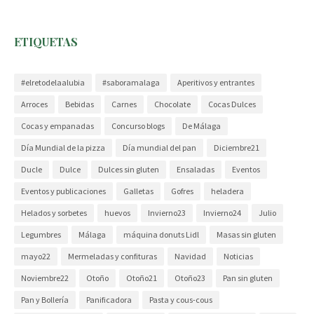
ETIQUETAS
#elretodelaalubia
#saboramalaga
Aperitivos y entrantes
Arroces
Bebidas
Carnes
Chocolate
Cocas Dulces
Cocas y empanadas
Concurso blogs
De Málaga
Día Mundial de la pizza
Día mundial del pan
Diciembre21
Ducle
Dulce
Dulces sin gluten
Ensaladas
Eventos
Eventos y publicaciones
Galletas
Gofres
heladera
Helados y sorbetes
huevos
Invierno23
Invierno24
Julio
Legumbres
Málaga
máquina donuts Lidl
Masas sin gluten
mayo22
Mermeladas y confituras
Navidad
Noticias
Noviembre22
Otoño
Otoño21
Otoño23
Pan sin gluten
Pan y Bollería
Panificadora
Pasta y cous-cous