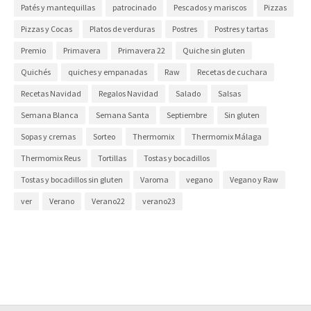
Patés y mantequillas
patrocinado
Pescados y mariscos
Pizzas
Pizzas y Cocas
Platos de verduras
Postres
Postres y tartas
Premio
Primavera
Primavera 22
Quiche sin gluten
Quichés
quiches y empanadas
Raw
Recetas de cuchara
Recetas Navidad
Regalos Navidad
Salado
Salsas
Semana Blanca
Semana Santa
Septiembre
Sin gluten
Sopas y cremas
Sorteo
Thermomix
Thermomix Málaga
Thermomix Reus
Tortillas
Tostas y bocadillos
Tostas y bocadillos sin gluten
Varoma
vegano
Vegano y Raw
ver
Verano
Verano22
verano23