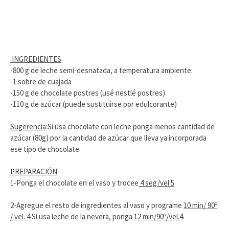
INGREDIENTES
-800 g de leche semi-desnatada, a temperatura ambiente.
-1 sobre de cuajada
-150 g de chocolate postres (usé nestlé postres)
-110 g de azúcar (puede sustituirse por edulcorante)
Sugerencia
:Si usa chocolate con leche ponga menos cantidad de
azúcar (80g) por la cantidad de azúcar que lleva ya incorporada
ese tipo de chocolate.
PREPARACIÓN
1-Ponga el chocolate en el vaso y trocee
4 seg/vel.5
.
2-Agregue el resto de ingredientes al vaso y programe
10 min/ 90º
/ vel. 4.
Si usa leche de la nevera, ponga
12 min/90º/vel.4
.