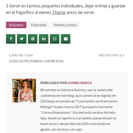
3-Servir en tarritos pequeños individuales, dejar enfriar y guardar
en el frigorífico al menos
3 horas
antes de servir.
Etiquetas
Chocolate
Postres y tartas
MÁS ANTIGUA
MÁS RECIENTE
GUISO DE PEZ ESPADA CON PATATAS
PUBLICADO POR
GEMMA RAMOS
Mi nombre es Gemma Ramos y soy la autora del
contenido de este blog, que comenzó en Agosto de
2010 bajo el nombre de "Cocinando con thermomix
Málaga" hasta marzo 2017 que pasó a llamarse
"Cocina Boquerona". Encontrarás recetas de todo
tipo, desde un apertivo a un postre, pasando por un
buen arroz y desde Abril de 2019 cocinando sin
gluten, sin lácteos y sin soja.