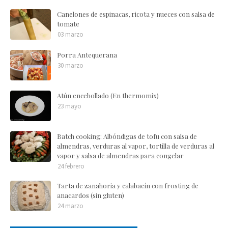
Canelones de espinacas, ricota y nueces con salsa de
tomate
03 marzo
Porra Antequerana
30 marzo
Atún encebollado (En thermomix)
23 mayo
Batch cooking: Albóndigas de tofu con salsa de
almendras, verduras al vapor, tortilla de verduras al
vapor y salsa de almendras para congelar
24 febrero
Tarta de zanahoria y calabacín con frosting de
anacardos (sin gluten)
24 marzo