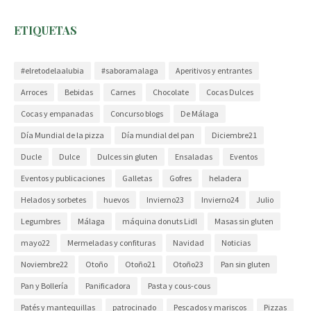
ETIQUETAS
#elretodelaalubia
#saboramalaga
Aperitivos y entrantes
Arroces
Bebidas
Carnes
Chocolate
Cocas Dulces
Cocas y empanadas
Concurso blogs
De Málaga
Día Mundial de la pizza
Día mundial del pan
Diciembre21
Ducle
Dulce
Dulces sin gluten
Ensaladas
Eventos
Eventos y publicaciones
Galletas
Gofres
heladera
Helados y sorbetes
huevos
Invierno23
Invierno24
Julio
Legumbres
Málaga
máquina donuts Lidl
Masas sin gluten
mayo22
Mermeladas y confituras
Navidad
Noticias
Noviembre22
Otoño
Otoño21
Otoño23
Pan sin gluten
Pan y Bollería
Panificadora
Pasta y cous-cous
Patés y mantequillas
patrocinado
Pescados y mariscos
Pizzas