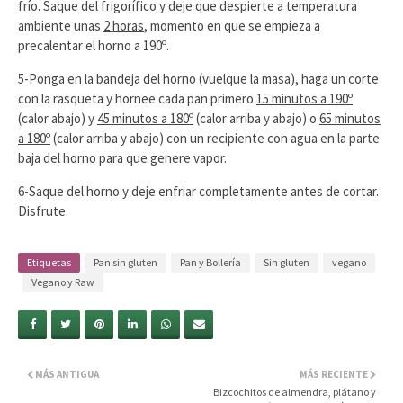
frío. Saque del frigorífico y deje que despierte a temperatura
ambiente unas
2 horas
, momento en que se empieza a
precalentar el horno a 190º.
5-Ponga en la bandeja del horno (vuelque la masa), haga un corte
con la rasqueta y hornee cada pan primero
15 minutos a 190º
(calor abajo) y
45 minutos a 180º
(calor arriba y abajo) o
65 minutos
a 180º
(calor arriba y abajo) con un recipiente con agua en la parte
baja del horno para que genere vapor.
6-Saque del horno y deje enfriar completamente antes de cortar.
Disfrute.
Etiquetas
Pan sin gluten
Pan y Bollería
Sin gluten
vegano
Vegano y Raw
MÁS ANTIGUA
MÁS RECIENTE
Bizcochitos de almendra, plátano y