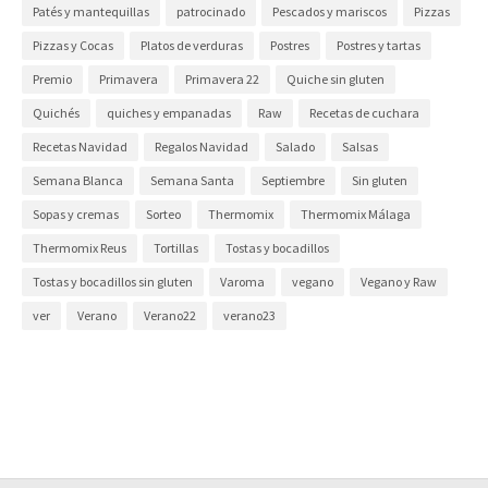
Patés y mantequillas
patrocinado
Pescados y mariscos
Pizzas
Pizzas y Cocas
Platos de verduras
Postres
Postres y tartas
Premio
Primavera
Primavera 22
Quiche sin gluten
Quichés
quiches y empanadas
Raw
Recetas de cuchara
Recetas Navidad
Regalos Navidad
Salado
Salsas
Semana Blanca
Semana Santa
Septiembre
Sin gluten
Sopas y cremas
Sorteo
Thermomix
Thermomix Málaga
Thermomix Reus
Tortillas
Tostas y bocadillos
Tostas y bocadillos sin gluten
Varoma
vegano
Vegano y Raw
ver
Verano
Verano22
verano23