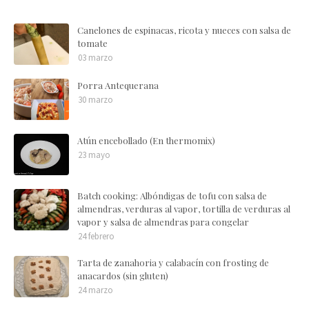
Canelones de espinacas, ricota y nueces con salsa de
tomate
03 marzo
Porra Antequerana
30 marzo
Atún encebollado (En thermomix)
23 mayo
Batch cooking: Albóndigas de tofu con salsa de
almendras, verduras al vapor, tortilla de verduras al
vapor y salsa de almendras para congelar
24 febrero
Tarta de zanahoria y calabacín con frosting de
anacardos (sin gluten)
24 marzo