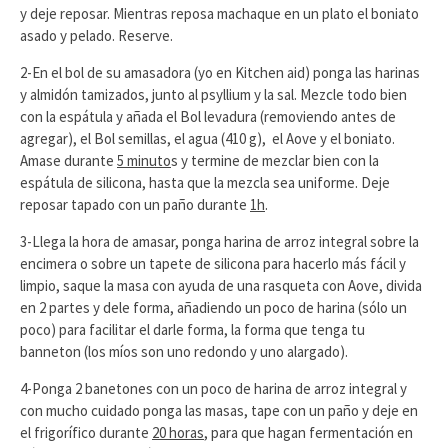
y deje reposar. Mientras reposa machaque en un plato el boniato
asado y pelado. Reserve.
2-En el bol de su amasadora (yo en Kitchen aid) ponga las harinas
y almidón tamizados, junto al psyllium y la sal. Mezcle todo bien
con la espátula y añada el Bol levadura (removiendo antes de
agregar), el Bol semillas, el agua (410 g), el Aove y el boniato.
Amase durante
5 minuto
s y termine de mezclar bien con la
espátula de silicona, hasta que la mezcla sea uniforme. Deje
reposar tapado con un paño durante
1h
.
3-Llega la hora de amasar, ponga harina de arroz integral sobre la
encimera o sobre un tapete de silicona para hacerlo más fácil y
limpio, saque la masa con ayuda de una rasqueta con Aove, divida
en 2 partes y dele forma, añadiendo un poco de harina (sólo un
poco) para facilitar el darle forma, la forma que tenga tu
banneton (los míos son uno redondo y uno alargado).
4-Ponga 2 banetones con un poco de harina de arroz integral y
con mucho cuidado ponga las masas, tape con un paño y deje en
el frigorífico durante
20 horas
, para que hagan fermentación en