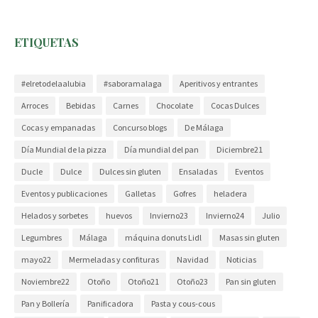
ETIQUETAS
#elretodelaalubia
#saboramalaga
Aperitivos y entrantes
Arroces
Bebidas
Carnes
Chocolate
Cocas Dulces
Cocas y empanadas
Concurso blogs
De Málaga
Día Mundial de la pizza
Día mundial del pan
Diciembre21
Ducle
Dulce
Dulces sin gluten
Ensaladas
Eventos
Eventos y publicaciones
Galletas
Gofres
heladera
Helados y sorbetes
huevos
Invierno23
Invierno24
Julio
Legumbres
Málaga
máquina donuts Lidl
Masas sin gluten
mayo22
Mermeladas y confituras
Navidad
Noticias
Noviembre22
Otoño
Otoño21
Otoño23
Pan sin gluten
Pan y Bollería
Panificadora
Pasta y cous-cous