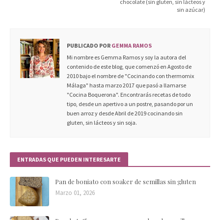
chocolate (sin gluten, sin lácteos y
sin azúcar)
PUBLICADO POR
GEMMA RAMOS
Mi nombre es Gemma Ramos y soy la autora del
contenido de este blog, que comenzó en Agosto de
2010 bajo el nombre de "Cocinando con thermomix
Málaga" hasta marzo 2017 que pasó a llamarse
"Cocina Boquerona". Encontrarás recetas de todo
tipo, desde un apertivo a un postre, pasando por un
buen arroz y desde Abril de 2019 cocinando sin
gluten, sin lácteos y sin soja.
ENTRADAS QUE PUEDEN INTERESARTE
Pan de boniato con soaker de semillas sin gluten
Marzo 01, 2026