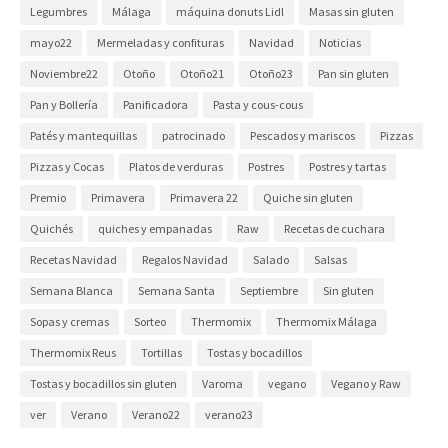
Legumbres
Málaga
máquina donuts Lidl
Masas sin gluten
mayo22
Mermeladas y confituras
Navidad
Noticias
Noviembre22
Otoño
Otoño21
Otoño23
Pan sin gluten
Pan y Bollería
Panificadora
Pasta y cous-cous
Patés y mantequillas
patrocinado
Pescados y mariscos
Pizzas
Pizzas y Cocas
Platos de verduras
Postres
Postres y tartas
Premio
Primavera
Primavera 22
Quiche sin gluten
Quichés
quiches y empanadas
Raw
Recetas de cuchara
Recetas Navidad
Regalos Navidad
Salado
Salsas
Semana Blanca
Semana Santa
Septiembre
Sin gluten
Sopas y cremas
Sorteo
Thermomix
Thermomix Málaga
Thermomix Reus
Tortillas
Tostas y bocadillos
Tostas y bocadillos sin gluten
Varoma
vegano
Vegano y Raw
ver
Verano
Verano22
verano23