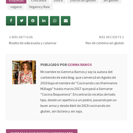
Etiquetas
Chocolate
Dulce
Dulces sin gluten
Sin gluten
vegano
Vegano y Raw
MÁS ANTIGUA
MÁS RECIENTE
Risotto de sobrasada y calamar
Pan de centeno sin gluten
PUBLICADO POR
GEMMA RAMOS
Mi nombre es Gemma Ramos y soy la autora del
contenido de este blog, que comenzó en Agosto de
2010 bajo el nombre de "Cocinando con thermomix
Málaga" hasta marzo 2017 que pasó a llamarse
"Cocina Boquerona". Encontrarás recetas de todo
tipo, desde un apertivo a un postre, pasando por un
buen arroz y desde Abril de 2019 cocinando sin
gluten, sin lácteos y sin soja.