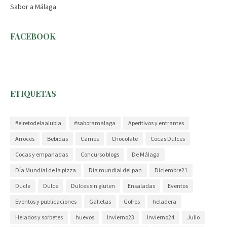
Sabor a Málaga
FACEBOOK
ETIQUETAS
#elretodelaalubia
#saboramalaga
Aperitivos y entrantes
Arroces
Bebidas
Carnes
Chocolate
Cocas Dulces
Cocas y empanadas
Concurso blogs
De Málaga
Día Mundial de la pizza
Día mundial del pan
Diciembre21
Ducle
Dulce
Dulces sin gluten
Ensaladas
Eventos
Eventos y publicaciones
Galletas
Gofres
heladera
Helados y sorbetes
huevos
Invierno23
Invierno24
Julio