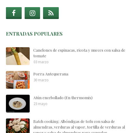
ENTRADAS POPULARES
Canelones de espinacas, ricota y nueces con salsa de
tomate
03 marzo
Porra Antequerana
30 marzo
Atún encebollado (En thermomix)
23 mayo
Batch cooking: Albóndigas de tofu con salsa de
almendras, verduras al vapor, tortilla de verduras al
vapor y salsa de almendras para congelar