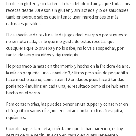
Lo de sin gluten y sin lácteos lo has debido intuir ya que todas mis
recetas desde 2019 son sin gluten y sin lácteos y lo de saludables
también porque sabes que intento usar ingredientes lo más
naturales posibles.
El calabacín le da textura, le da jugosidad, cuerpo y por supuesto
no se nota nada, es lo que me gusta de estas recetas que
cualquiera que lo prueba y no lo sabe, no lo va a sospechar, por
tanto ideales para niños y tiquismiquis.
He preparado la masa en thermomix y hecho en la freidora de aire,
la mía es pequeña, una xiaomi de 3,5 litros pero aún de pequeñita
hace mucho apaño, como salen 12 unidades pues hice 3 tandas
poniendo 4 muffins en cada una, el resultado como si se hubieran
hecho en el horno.
Para conservarlas, las puedes poner en un tupper y conservar en
el frigorífico varios días, me encantan con la textura fresquita,
riquísimas.
Cuando hagas la receta, cuéntame que te han parecido, estoy
segura de que serán un éxito en casa o en cualquier evento.