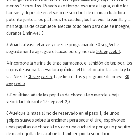
menos 15 minutos. Pasado ese tiempo escurra el agua, quite los
huesos y deposite en el vaso de su robot de cocina o batidora
potente junto a los plátanos troceados, los huevos, la vainilla y la
mantequilla de cacahuete. Mezcle todo bien para que se integre,
durante
1 min/vel. 5
.
3-Añada al vaso el aove y mezcle programando
30 seg/vel. 5
,
seguidamente agregue el cacao puro y mezcle
20 seg/vel. 4
.
4-Incorpore la harina de trigo sarraceno, el almidón de tapioca, los
copos de avena, la levadura química, el bicarbonato, la canela y la
sal. Mezcle
30 seg/vel. 5
, baje los restos y programe de nuevo
30
seg/vel. 5
.
5-Por último añada las pepitas de chocolate y mezcle a baja
velocidad, durante
15 seg/vel. 2,5
.
6-Vuelque la masa al molde reservado en el paso 1, de unos
golpes suaves sobre la encimera para sacar el aire, espolvoree
unas pepitas de chocolate y con una cucharita ponga un poquito
de mantequilla de cacahuete también por la superficie.