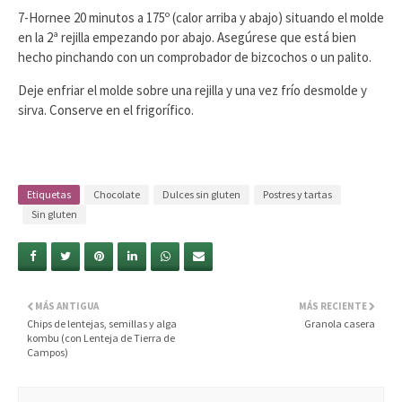
7-Hornee 20 minutos a 175º (calor arriba y abajo) situando el molde
en la 2ª rejilla empezando por abajo. Asegúrese que está bien
hecho pinchando con un comprobador de bizcochos o un palito.
Deje enfriar el molde sobre una rejilla y una vez frío desmolde y
sirva. Conserve en el frigorífico.
Etiquetas
Chocolate
Dulces sin gluten
Postres y tartas
Sin gluten
MÁS ANTIGUA
MÁS RECIENTE
Chips de lentejas, semillas y alga
Granola casera
kombu (con Lenteja de Tierra de
Campos)