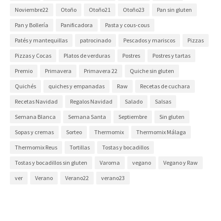
Noviembre22
Otoño
Otoño21
Otoño23
Pan sin gluten
Pan y Bollería
Panificadora
Pasta y cous-cous
Patés y mantequillas
patrocinado
Pescados y mariscos
Pizzas
Pizzas y Cocas
Platos de verduras
Postres
Postres y tartas
Premio
Primavera
Primavera 22
Quiche sin gluten
Quichés
quiches y empanadas
Raw
Recetas de cuchara
Recetas Navidad
Regalos Navidad
Salado
Salsas
Semana Blanca
Semana Santa
Septiembre
Sin gluten
Sopas y cremas
Sorteo
Thermomix
Thermomix Málaga
Thermomix Reus
Tortillas
Tostas y bocadillos
Tostas y bocadillos sin gluten
Varoma
vegano
Vegano y Raw
ver
Verano
Verano22
verano23