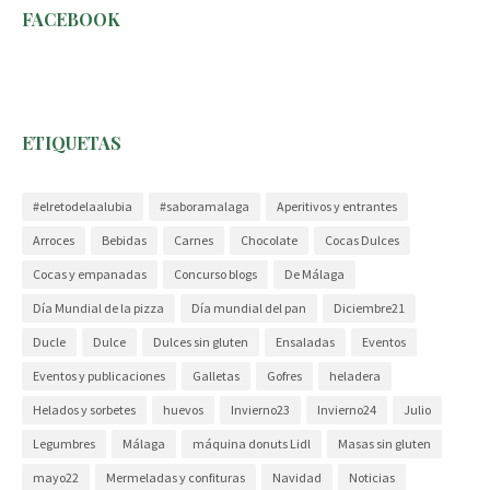
FACEBOOK
ETIQUETAS
#elretodelaalubia
#saboramalaga
Aperitivos y entrantes
Arroces
Bebidas
Carnes
Chocolate
Cocas Dulces
Cocas y empanadas
Concurso blogs
De Málaga
Día Mundial de la pizza
Día mundial del pan
Diciembre21
Ducle
Dulce
Dulces sin gluten
Ensaladas
Eventos
Eventos y publicaciones
Galletas
Gofres
heladera
Helados y sorbetes
huevos
Invierno23
Invierno24
Julio
Legumbres
Málaga
máquina donuts Lidl
Masas sin gluten
mayo22
Mermeladas y confituras
Navidad
Noticias