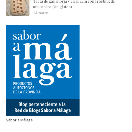
Tarta de zanahoria y calabacín con frosting de
anacardos (sin gluten)
24 marzo
Sabor a Málaga