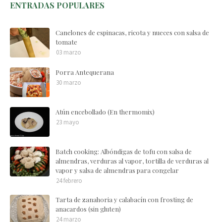
ENTRADAS POPULARES
Canelones de espinacas, ricota y nueces con salsa de
tomate
03 marzo
Porra Antequerana
30 marzo
Atún encebollado (En thermomix)
23 mayo
Batch cooking: Albóndigas de tofu con salsa de
almendras, verduras al vapor, tortilla de verduras al
vapor y salsa de almendras para congelar
24 febrero
Tarta de zanahoria y calabacín con frosting de
anacardos (sin gluten)
24 marzo