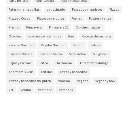
Pan y Bollería
Panificadora
Pasta y cous-cous
Patés y mantequillas
patrocinado
Pescados y mariscos
Pizzas
Pizzas y Cocas
Platos de verduras
Postres
Postres y tartas
Premio
Primavera
Primavera 22
Quiche sin gluten
Quichés
quiches y empanadas
Raw
Recetas de cuchara
Recetas Navidad
Regalos Navidad
Salado
Salsas
Semana Blanca
Semana Santa
Septiembre
Sin gluten
Sopas y cremas
Sorteo
Thermomix
Thermomix Málaga
Thermomix Reus
Tortillas
Tostas y bocadillos
Tostas y bocadillos sin gluten
Varoma
vegano
Vegano y Raw
ver
Verano
Verano22
verano23