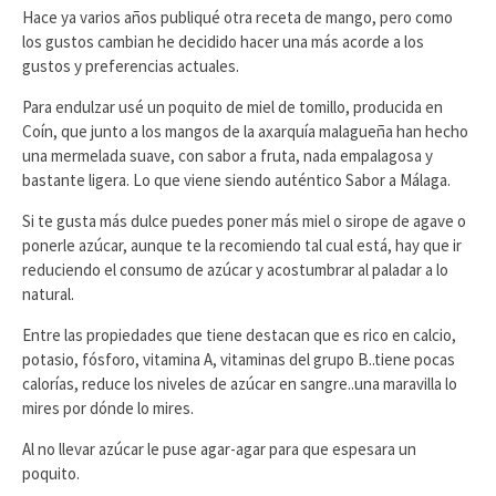
Hace ya varios años publiqué otra receta de mango, pero como
los gustos cambian he decidido hacer una más acorde a los
gustos y preferencias actuales.
Para endulzar usé un poquito de miel de tomillo, producida en
Coín, que junto a los mangos de la axarquía malagueña han hecho
una mermelada suave, con sabor a fruta, nada empalagosa y
bastante ligera. Lo que viene siendo auténtico Sabor a Málaga.
Si te gusta más dulce puedes poner más miel o sirope de agave o
ponerle azúcar, aunque te la recomiendo tal cual está, hay que ir
reduciendo el consumo de azúcar y acostumbrar al paladar a lo
natural.
Entre las propiedades que tiene destacan que es rico en calcio,
potasio, fósforo, vitamina A, vitaminas del grupo B..tiene pocas
calorías, reduce los niveles de azúcar en sangre..una maravilla lo
mires por dónde lo mires.
Al no llevar azúcar le puse agar-agar para que espesara un
poquito.