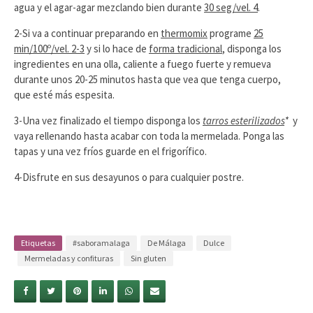
agua y el agar-agar mezclando bien durante
30 seg/vel. 4
.
2-Si va a continuar preparando en
thermomix
programe
25
min/100º/vel. 2-3
y si lo hace de
forma tradicional
, disponga los
ingredientes en una olla, caliente a fuego fuerte y remueva
durante unos 20-25 minutos hasta que vea que tenga cuerpo,
que esté más espesita.
3-Una vez finalizado el tiempo disponga los
tarros esterilizados
*
y
vaya rellenando hasta acabar con toda la mermelada. Ponga las
tapas y una vez fríos guarde en el frigorífico.
4-Disfrute en sus desayunos o para cualquier postre.
Etiquetas
#saboramalaga
De Málaga
Dulce
Mermeladas y confituras
Sin gluten