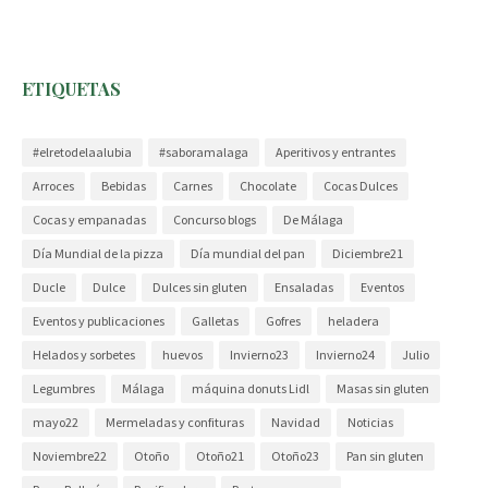
ETIQUETAS
#elretodelaalubia
#saboramalaga
Aperitivos y entrantes
Arroces
Bebidas
Carnes
Chocolate
Cocas Dulces
Cocas y empanadas
Concurso blogs
De Málaga
Día Mundial de la pizza
Día mundial del pan
Diciembre21
Ducle
Dulce
Dulces sin gluten
Ensaladas
Eventos
Eventos y publicaciones
Galletas
Gofres
heladera
Helados y sorbetes
huevos
Invierno23
Invierno24
Julio
Legumbres
Málaga
máquina donuts Lidl
Masas sin gluten
mayo22
Mermeladas y confituras
Navidad
Noticias
Noviembre22
Otoño
Otoño21
Otoño23
Pan sin gluten