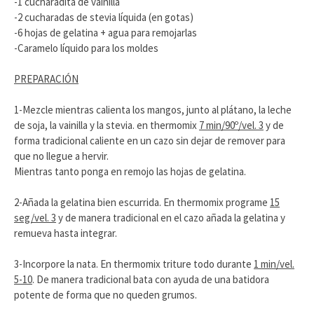
-1 cucharadita de vainilla
-2 cucharadas de stevia líquida (en gotas)
-6 hojas de gelatina + agua para remojarlas
-Caramelo líquido para los moldes
PREPARACIÓN
1-Mezcle mientras calienta los mangos, junto al plátano, la leche
de soja, la vainilla y la stevia. en thermomix
7 min/90º/vel. 3
y de
forma tradicional caliente en un cazo sin dejar de remover para
que no llegue a hervir.
Mientras tanto ponga en remojo las hojas de gelatina.
2-Añada la gelatina bien escurrida. En thermomix programe
15
seg/vel. 3
y de manera tradicional en el cazo añada la gelatina y
remueva hasta integrar.
3-Incorpore la nata. En thermomix triture todo durante
1 min/vel.
5-10
. De manera tradicional bata con ayuda de una batidora
potente de forma que no queden grumos.