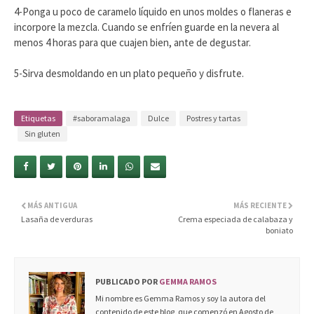
4-Ponga u poco de caramelo líquido en unos moldes o flaneras e
incorpore la mezcla. Cuando se enfríen guarde en la nevera al
menos 4 horas para que cuajen bien, ante de degustar.
5-Sirva desmoldando en un plato pequeño y disfrute.
Etiquetas
#saboramalaga
Dulce
Postres y tartas
Sin gluten
MÁS ANTIGUA
MÁS RECIENTE
Lasaña de verduras
Crema especiada de calabaza y
boniato
PUBLICADO POR
GEMMA RAMOS
Mi nombre es Gemma Ramos y soy la autora del
contenido de este blog, que comenzó en Agosto de