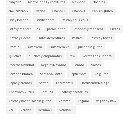
mayo22
Mermeladas y confituras
Navidad
Noticias
Noviembre22
Otoño
Otoño21
Otoño23
Pan sin gluten
Pan y Bollería
Panificadora
Pasta y cous-cous
Patés y mantequillas
patrocinado
Pescados y mariscos
Pizzas
Pizzas y Cocas
Platos de verduras
Postres
Postres y tartas
Premio
Primavera
Primavera 22
Quiche sin gluten
Quichés
quiches y empanadas
Raw
Recetas de cuchara
Recetas Navidad
Regalos Navidad
Salado
Salsas
Semana Blanca
Semana Santa
Septiembre
Sin gluten
Sopas y cremas
Sorteo
Thermomix
Thermomix Málaga
Thermomix Reus
Tortillas
Tostas y bocadillos
Tostas y bocadillos sin gluten
Varoma
vegano
Vegano y Raw
ver
Verano
Verano22
verano23