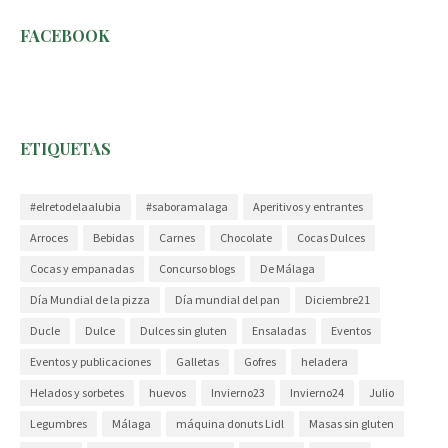
FACEBOOK
ETIQUETAS
#elretodelaalubia
#saboramalaga
Aperitivos y entrantes
Arroces
Bebidas
Carnes
Chocolate
Cocas Dulces
Cocas y empanadas
Concurso blogs
De Málaga
Día Mundial de la pizza
Día mundial del pan
Diciembre21
Ducle
Dulce
Dulces sin gluten
Ensaladas
Eventos
Eventos y publicaciones
Galletas
Gofres
heladera
Helados y sorbetes
huevos
Invierno23
Invierno24
Julio
Legumbres
Málaga
máquina donuts Lidl
Masas sin gluten