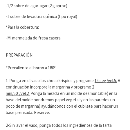
-1/2 sobre de agar-agar (2 g aprox)
-1 sobre de levadura química (tipo royal)
*
Para la cobertura
:
-Mi mermelada de fresa casera
PREPARACIÓN
*Precaliente el horno a 180º
1-Ponga en el vaso los choco krispies y programe
15 seg/vel.5.
A
continuación incorpore la margarina y programe
2
min/50º/vel.2.
Ponga la mezcla en un molde desmontable( en la
base del molde pondremos papel vegetal y en las paredes un
poco de margarina) ayudándonos con el cubilete para hacer un
base prensada. Reserve.
2-Sin lavar el vaso, ponga todos los ingredientes de la tarta.