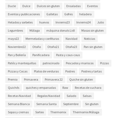
Ducle
Dulce
Dulces sin gluten
Ensaladas
Eventos
Eventos y publicaciones
Galletas
Gofres
heladera
Helados y sorbetes
huevos
Invierno23
Invierno24
Julio
Legumbres
Málaga
máquina donuts Lidl
Masas sin gluten
mayo22
Mermeladas y confituras
Navidad
Noticias
Noviembre22
Otoño
Otoño21
Otoño23
Pan sin gluten
Pan y Bollería
Panificadora
Pasta y cous-cous
Patés y mantequillas
patrocinado
Pescados y mariscos
Pizzas
Pizzas y Cocas
Platos de verduras
Postres
Postres y tartas
Premio
Primavera
Primavera 22
Quiche sin gluten
Quichés
quiches y empanadas
Raw
Recetas de cuchara
Recetas Navidad
Regalos Navidad
Salado
Salsas
Semana Blanca
Semana Santa
Septiembre
Sin gluten
Sopas y cremas
Sorteo
Thermomix
Thermomix Málaga