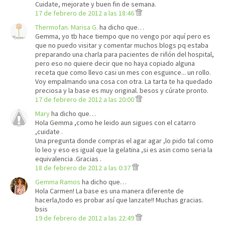
Cuidate, mejorate y buen fin de semana.
17 de febrero de 2012 a las 18:46
Thermofan. Marisa G.
ha dicho que…
Gemma, yo tb hace tiempo que no vengo por aquí pero es
que no puedo visitar y comentar muchos blogs pq estaba
preparando una charla para pacientes de riñón del hospital,
pero eso no quiere decir que no haya copiado alguna
receta que como llevo casi un mes con esguince... un rollo.
Voy empalmando una cosa con otra. La tarta te ha quedado
preciosa y la base es muy original. besos y cúrate pronto.
17 de febrero de 2012 a las 20:00
Mary
ha dicho que…
Hola Gemma ,como he leido aun sigues con el catarro
,cuidate .
Una pregunta donde compras el agar agar ,lo pido tal como
lo leo y eso es igual que la gelatina ,si es asin como seria la
equivalencia .Gracias .
18 de febrero de 2012 a las 0:37
Gemma Ramos
ha dicho que…
Hola Carmen! La base es una manera diferente de
hacerla,todo es probar así que lanzate!! Muchas gracias.
bsis
19 de febrero de 2012 a las 22:49