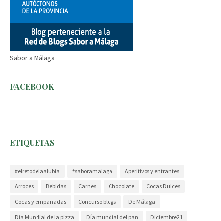
Sabor a Málaga
FACEBOOK
ETIQUETAS
#elretodelaalubia
#saboramalaga
Aperitivos y entrantes
Arroces
Bebidas
Carnes
Chocolate
Cocas Dulces
Cocas y empanadas
Concurso blogs
De Málaga
Día Mundial de la pizza
Día mundial del pan
Diciembre21