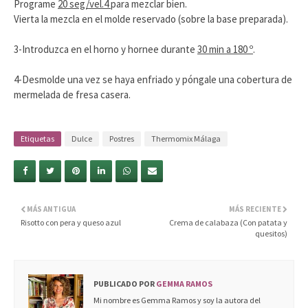
Programe
20 seg/vel.4
para mezclar bien.
Vierta la mezcla en el molde reservado (sobre la base preparada).
3-Introduzca en el horno y hornee durante
30 min a 180 º
.
4-Desmolde una vez se haya enfriado y póngale una cobertura de
mermelada de fresa casera.
Etiquetas
Dulce
Postres
Thermomix Málaga
MÁS ANTIGUA
MÁS RECIENTE
Risotto con pera y queso azul
Crema de calabaza (Con patata y
quesitos)
PUBLICADO POR
GEMMA RAMOS
Mi nombre es Gemma Ramos y soy la autora del