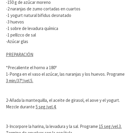
-150 g de azúcar moreno
-2 naranjas de zumo cortadas en cuartos
-1 yogurt natural bifidus desnatado
-3 huevos
-1 sobre de levadura química
-1 pellizco de sal
-Azúcar glas
PREPARACIÓN
*Precaliente el horno a 180º
1-Ponga en el vaso el azúcar, las naranjas y los huevos. Programe
3 min/37º/vel.5.
2-Añada la mantequilla, el aceite de girasol, el aove y el yogurt.
Mezcle durante
5 seg/vel.4.
3-Incorpore la harina, la levadura y la sal. Programe
15 seg/vel.3.
Termine de envolver con la espátula.