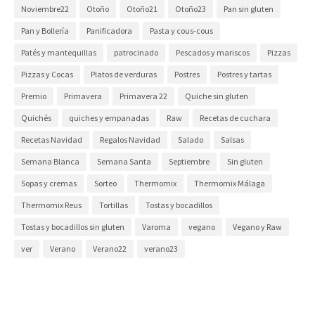
Noviembre22
Otoño
Otoño21
Otoño23
Pan sin gluten
Pan y Bollería
Panificadora
Pasta y cous-cous
Patés y mantequillas
patrocinado
Pescados y mariscos
Pizzas
Pizzas y Cocas
Platos de verduras
Postres
Postres y tartas
Premio
Primavera
Primavera 22
Quiche sin gluten
Quichés
quiches y empanadas
Raw
Recetas de cuchara
Recetas Navidad
Regalos Navidad
Salado
Salsas
Semana Blanca
Semana Santa
Septiembre
Sin gluten
Sopas y cremas
Sorteo
Thermomix
Thermomix Málaga
Thermomix Reus
Tortillas
Tostas y bocadillos
Tostas y bocadillos sin gluten
Varoma
vegano
Vegano y Raw
ver
Verano
Verano22
verano23