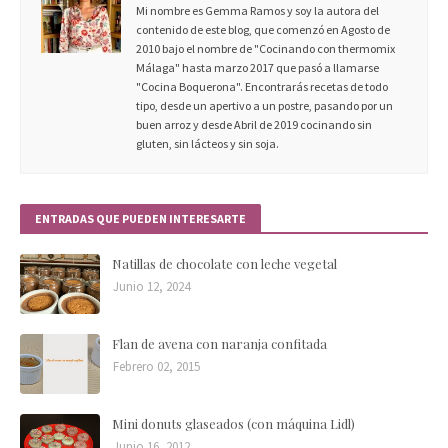
Mi nombre es Gemma Ramos y soy la autora del
contenido de este blog, que comenzó en Agosto de
2010 bajo el nombre de "Cocinando con thermomix
Málaga" hasta marzo 2017 que pasó a llamarse
"Cocina Boquerona". Encontrarás recetas de todo
tipo, desde un apertivo a un postre, pasando por un
buen arroz y desde Abril de 2019 cocinando sin
gluten, sin lácteos y sin soja.
ENTRADAS QUE PUEDEN INTERESARTE
Natillas de chocolate con leche vegetal
Junio 12, 2024
Flan de avena con naranja confitada
Febrero 02, 2015
Mini donuts glaseados (con máquina Lidl)
Junio 16, 2012