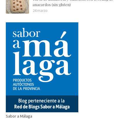
anacardos (sin gluten)
24 marzo
Sabor a Málaga