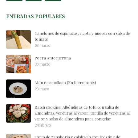
ENTRADAS POPULARES
Canelones de espinacas, ricota y nueces con salsa de
tomate
03 marzo
Porra Antequerana
30 marzo
Atún encebollado (En thermomix)
23 mayo
Batch cooking: Albóndigas de tofu con salsa de
almendras, verduras al vapor, tortilla de verduras al
vapor y salsa de almendras para congelar
24 febrero
Tarta de zanahoria y calabacín con frosting de