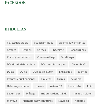
FACEBOOK
ETIQUETAS
#elretodelaalubia
#saboramalaga
Aperitivos y entrantes
Arroces
Bebidas
Carnes
Chocolate
Cocas Dulces
Cocas y empanadas
Concurso blogs
De Málaga
Día Mundial de la pizza
Día mundial del pan
Diciembre21
Ducle
Dulce
Dulces sin gluten
Ensaladas
Eventos
Eventos y publicaciones
Galletas
Gofres
heladera
Helados y sorbetes
huevos
Invierno23
Invierno24
Julio
Legumbres
Málaga
máquina donuts Lidl
Masas sin gluten
mayo22
Mermeladas y confituras
Navidad
Noticias