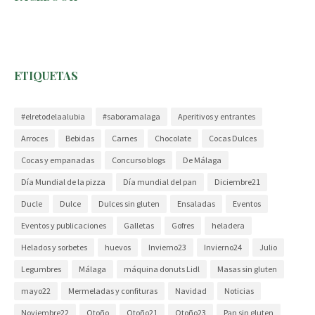
ETIQUETAS
#elretodelaalubia
#saboramalaga
Aperitivos y entrantes
Arroces
Bebidas
Carnes
Chocolate
Cocas Dulces
Cocas y empanadas
Concurso blogs
De Málaga
Día Mundial de la pizza
Día mundial del pan
Diciembre21
Ducle
Dulce
Dulces sin gluten
Ensaladas
Eventos
Eventos y publicaciones
Galletas
Gofres
heladera
Helados y sorbetes
huevos
Invierno23
Invierno24
Julio
Legumbres
Málaga
máquina donuts Lidl
Masas sin gluten
mayo22
Mermeladas y confituras
Navidad
Noticias
Noviembre22
Otoño
Otoño21
Otoño23
Pan sin gluten