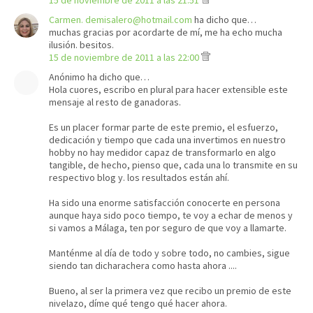
15 de noviembre de 2011 a las 21:51
Carmen. demisalero@hotmail.com
ha dicho que…
muchas gracias por acordarte de mí, me ha echo mucha
ilusión. besitos.
15 de noviembre de 2011 a las 22:00
Anónimo ha dicho que…
Hola cuores, escribo en plural para hacer extensible este
mensaje al resto de ganadoras.
Es un placer formar parte de este premio, el esfuerzo,
dedicación y tiempo que cada una invertimos en nuestro
hobby no hay medidor capaz de transformarlo en algo
tangible, de hecho, pienso que, cada una lo transmite en su
respectivo blog y. los resultados están ahí.
Ha sido una enorme satisfacción conocerte en persona
aunque haya sido poco tiempo, te voy a echar de menos y
si vamos a Málaga, ten por seguro de que voy a llamarte.
Manténme al día de todo y sobre todo, no cambies, sigue
siendo tan dicharachera como hasta ahora ....
Bueno, al ser la primera vez que recibo un premio de este
nivelazo, díme qué tengo qué hacer ahora.