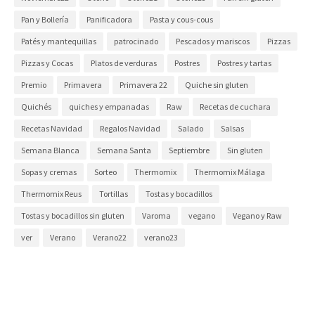
Pan y Bollería
Panificadora
Pasta y cous-cous
Patés y mantequillas
patrocinado
Pescados y mariscos
Pizzas
Pizzas y Cocas
Platos de verduras
Postres
Postres y tartas
Premio
Primavera
Primavera 22
Quiche sin gluten
Quichés
quiches y empanadas
Raw
Recetas de cuchara
Recetas Navidad
Regalos Navidad
Salado
Salsas
Semana Blanca
Semana Santa
Septiembre
Sin gluten
Sopas y cremas
Sorteo
Thermomix
Thermomix Málaga
Thermomix Reus
Tortillas
Tostas y bocadillos
Tostas y bocadillos sin gluten
Varoma
vegano
Vegano y Raw
ver
Verano
Verano22
verano23