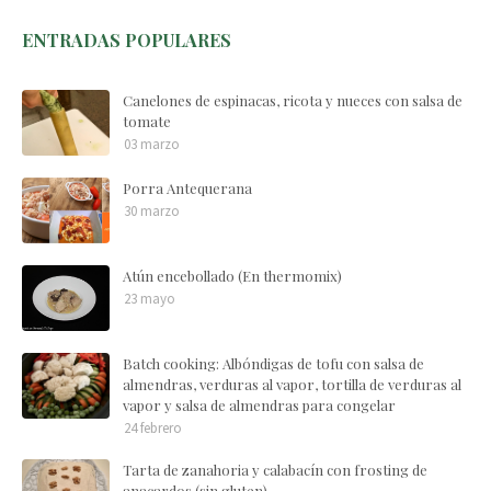
ENTRADAS POPULARES
Canelones de espinacas, ricota y nueces con salsa de
tomate
03 marzo
Porra Antequerana
30 marzo
Atún encebollado (En thermomix)
23 mayo
Batch cooking: Albóndigas de tofu con salsa de
almendras, verduras al vapor, tortilla de verduras al
vapor y salsa de almendras para congelar
24 febrero
Tarta de zanahoria y calabacín con frosting de
anacardos (sin gluten)