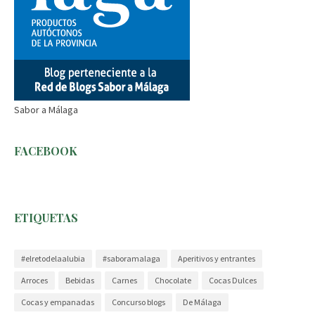
Sabor a Málaga
FACEBOOK
ETIQUETAS
#elretodelaalubia
#saboramalaga
Aperitivos y entrantes
Arroces
Bebidas
Carnes
Chocolate
Cocas Dulces
Cocas y empanadas
Concurso blogs
De Málaga