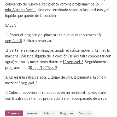
colocando de nuevo el recipiente varoma programamos
15
min,/Varoma//vel. 1
. Una vez terminado reservar las verduras y el
líquido que quede de la cocción.
SALSA
:
1. Poner el jengibre y el pimiento rojo en el vaso y trocear
8
seg,/vel. 8
. Retirar y reservar.
2. Verter en el vaso el vinagre, añadir el azúcar moreno, la miel, la
maicena, 150 g del líquido de la cocción (si nos falta completar con
agua) y la sal, y mezclamos durante
10 seg./vel. 3
. Seguidamente
programamos 3
0 seg./100º/vel. 2
.
3. Agregar la salsa de soja. El zumo de lima, la pimienta, la piña y
mezclar
5 seg./vel. 3
.
4. Colocar las verduras reservadas en un recipiente y mezclarlo
con la salsa que hemos preparado. Servir acompañado de arroz.
Etiquetas
Arroces
Salado
Sin gluten
Varoma