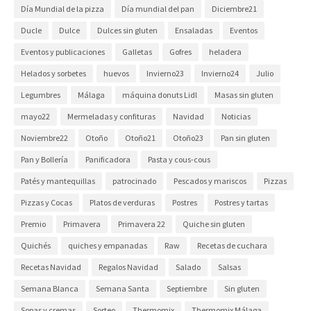
Día Mundial de la pizza
Día mundial del pan
Diciembre21
Ducle
Dulce
Dulces sin gluten
Ensaladas
Eventos
Eventos y publicaciones
Galletas
Gofres
heladera
Helados y sorbetes
huevos
Invierno23
Invierno24
Julio
Legumbres
Málaga
máquina donuts Lidl
Masas sin gluten
mayo22
Mermeladas y confituras
Navidad
Noticias
Noviembre22
Otoño
Otoño21
Otoño23
Pan sin gluten
Pan y Bollería
Panificadora
Pasta y cous-cous
Patés y mantequillas
patrocinado
Pescados y mariscos
Pizzas
Pizzas y Cocas
Platos de verduras
Postres
Postres y tartas
Premio
Primavera
Primavera 22
Quiche sin gluten
Quichés
quiches y empanadas
Raw
Recetas de cuchara
Recetas Navidad
Regalos Navidad
Salado
Salsas
Semana Blanca
Semana Santa
Septiembre
Sin gluten
Sopas y cremas
Sorteo
Thermomix
Thermomix Málaga