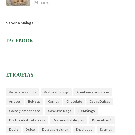
24 marzo
Sabor a Málaga
FACEBOOK
ETIQUETAS
#elretodelaalubia
#saboramalaga
Aperitivos y entrantes
Arroces
Bebidas
Carnes
Chocolate
Cocas Dulces
Cocas y empanadas
Concurso blogs
De Málaga
Día Mundial de la pizza
Día mundial del pan
Diciembre21
Ducle
Dulce
Dulces sin gluten
Ensaladas
Eventos