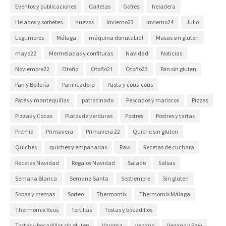
Eventos y publicaciones
Galletas
Gofres
heladera
Helados y sorbetes
huevos
Invierno23
Invierno24
Julio
Legumbres
Málaga
máquina donuts Lidl
Masas sin gluten
mayo22
Mermeladas y confituras
Navidad
Noticias
Noviembre22
Otoño
Otoño21
Otoño23
Pan sin gluten
Pan y Bollería
Panificadora
Pasta y cous-cous
Patés y mantequillas
patrocinado
Pescados y mariscos
Pizzas
Pizzas y Cocas
Platos de verduras
Postres
Postres y tartas
Premio
Primavera
Primavera 22
Quiche sin gluten
Quichés
quiches y empanadas
Raw
Recetas de cuchara
Recetas Navidad
Regalos Navidad
Salado
Salsas
Semana Blanca
Semana Santa
Septiembre
Sin gluten
Sopas y cremas
Sorteo
Thermomix
Thermomix Málaga
Thermomix Reus
Tortillas
Tostas y bocadillos
Tostas y bocadillos sin gluten
Varoma
vegano
Vegano y Raw