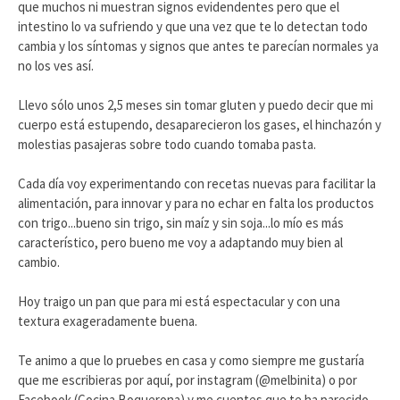
que muchos ni muestran signos evidendentes pero que el
intestino lo va sufriendo y que una vez que te lo detectan todo
cambia y los síntomas y signos que antes te parecían normales ya
no los ves así.
Llevo sólo unos 2,5 meses sin tomar gluten y puedo decir que mi
cuerpo está estupendo, desaparecieron los gases, el hinchazón y
molestias pasajeras sobre todo cuando tomaba pasta.
Cada día voy experimentando con recetas nuevas para facilitar la
alimentación, para innovar y para no echar en falta los productos
con trigo...bueno sin trigo, sin maíz y sin soja...lo mío es más
característico, pero bueno me voy a adaptando muy bien al
cambio.
Hoy traigo un pan que para mi está espectacular y con una
textura exageradamente buena.
Te animo a que lo pruebes en casa y como siempre me gustaría
que me escribieras por aquí, por instagram (@melbinita) o por
Facebook (Cocina Boquerona) y me cuentes que te ha parecido,