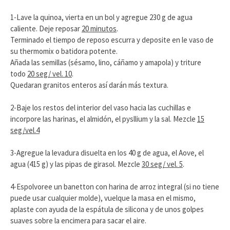
1-Lave la quinoa, vierta en un bol y agregue 230 g de agua
caliente. Deje reposar
20 minutos
.
Terminado el tiempo de reposo escurra y deposite en le vaso de
su thermomix o batidora potente.
Añada las semillas (sésamo, lino, cáñamo y amapola) y triture
todo
20 seg/ vel. 10
.
Quedaran granitos enteros así darán más textura.
2-Baje los restos del interior del vaso hacia las cuchillas e
incorpore las harinas, el almidón, el pysllium y la sal. Mezcle
15
seg/vel.4
3-Agregue la levadura disuelta en los 40 g de agua, el Aove, el
agua (415 g) y las pipas de girasol. Mezcle
30 seg/ vel. 5
.
4-Espolvoree un banetton con harina de arroz integral (si no tiene
puede usar cualquier molde), vuelque la masa en el mismo,
aplaste con ayuda de la espátula de silicona y de unos golpes
suaves sobre la encimera para sacar el aire.