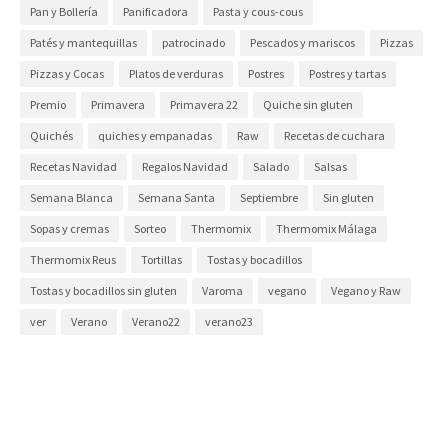
Pan y Bollería
Panificadora
Pasta y cous-cous
Patés y mantequillas
patrocinado
Pescados y mariscos
Pizzas
Pizzas y Cocas
Platos de verduras
Postres
Postres y tartas
Premio
Primavera
Primavera 22
Quiche sin gluten
Quichés
quiches y empanadas
Raw
Recetas de cuchara
Recetas Navidad
Regalos Navidad
Salado
Salsas
Semana Blanca
Semana Santa
Septiembre
Sin gluten
Sopas y cremas
Sorteo
Thermomix
Thermomix Málaga
Thermomix Reus
Tortillas
Tostas y bocadillos
Tostas y bocadillos sin gluten
Varoma
vegano
Vegano y Raw
ver
Verano
Verano22
verano23