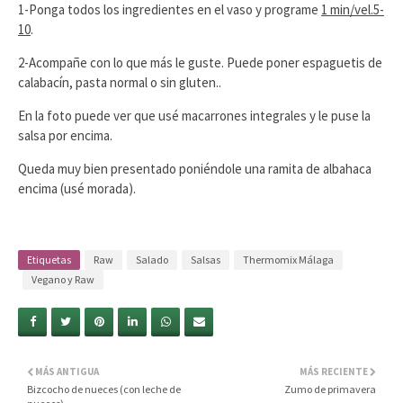
1-Ponga todos los ingredientes en el vaso y programe
1 min/vel.5-
10
.
2-Acompañe con lo que más le guste. Puede poner espaguetis de
calabacín, pasta normal o sin gluten..
En la foto puede ver que usé macarrones integrales y le puse la
salsa por encima.
Queda muy bien presentado poniéndole una ramita de albahaca
encima (usé morada).
Etiquetas
Raw
Salado
Salsas
Thermomix Málaga
Vegano y Raw
MÁS ANTIGUA
MÁS RECIENTE
Bizcocho de nueces (con leche de
Zumo de primavera