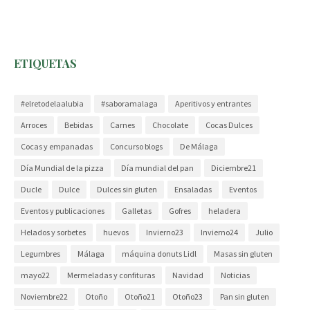
ETIQUETAS
#elretodelaalubia
#saboramalaga
Aperitivos y entrantes
Arroces
Bebidas
Carnes
Chocolate
Cocas Dulces
Cocas y empanadas
Concurso blogs
De Málaga
Día Mundial de la pizza
Día mundial del pan
Diciembre21
Ducle
Dulce
Dulces sin gluten
Ensaladas
Eventos
Eventos y publicaciones
Galletas
Gofres
heladera
Helados y sorbetes
huevos
Invierno23
Invierno24
Julio
Legumbres
Málaga
máquina donuts Lidl
Masas sin gluten
mayo22
Mermeladas y confituras
Navidad
Noticias
Noviembre22
Otoño
Otoño21
Otoño23
Pan sin gluten