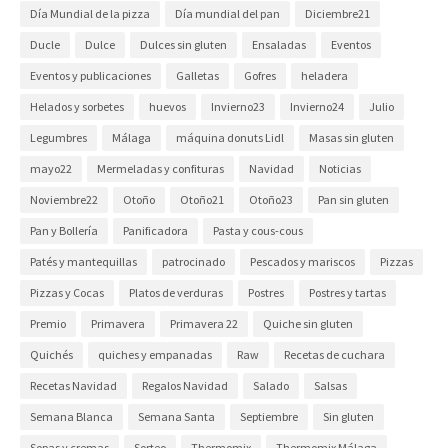
Día Mundial de la pizza
Día mundial del pan
Diciembre21
Ducle
Dulce
Dulces sin gluten
Ensaladas
Eventos
Eventos y publicaciones
Galletas
Gofres
heladera
Helados y sorbetes
huevos
Invierno23
Invierno24
Julio
Legumbres
Málaga
máquina donuts Lidl
Masas sin gluten
mayo22
Mermeladas y confituras
Navidad
Noticias
Noviembre22
Otoño
Otoño21
Otoño23
Pan sin gluten
Pan y Bollería
Panificadora
Pasta y cous-cous
Patés y mantequillas
patrocinado
Pescados y mariscos
Pizzas
Pizzas y Cocas
Platos de verduras
Postres
Postres y tartas
Premio
Primavera
Primavera 22
Quiche sin gluten
Quichés
quiches y empanadas
Raw
Recetas de cuchara
Recetas Navidad
Regalos Navidad
Salado
Salsas
Semana Blanca
Semana Santa
Septiembre
Sin gluten
Sopas y cremas
Sorteo
Thermomix
Thermomix Málaga