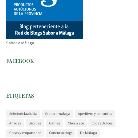
Sabor a Málaga
FACEBOOK
ETIQUETAS
#elretodelaalubia
#saboramalaga
Aperitivos y entrantes
Arroces
Bebidas
Carnes
Chocolate
Cocas Dulces
Cocas y empanadas
Concurso blogs
De Málaga