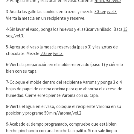
2-Ponga la leche y el azúcar en el vaso. Caliente
4 min/90º/vel.2
3-Añada las galletas cookies en trozos y mezcle
30 seg/vel.3
.
Vierta la mezcla en un recipiente y reserve.
4-Sin lavar el vaso, ponga los huevos y el azúcar vainillado. Bata
15
seg/vel.3
.
5-Agregue al vaso la mezcla reservada (paso 3) y las gotas de
chocolate. Mezcle
20 seg/vel.3.
6-Vierta la preparación en el molde reservado (paso 1) y ciérrelo
bien con su tapa.
7-Coloque el molde dentro del recipiente Varoma y ponga 3 o 4
hojas de papel de cocina encima para que absorba el exceso de
humedad. Cierre el recipiente Varoma con su tapa.
8-Vierta el agua en el vaso, coloque el recipiente Varoma en su
posición y programe
50 min/Varoma/vel.2
9-Acabado el tiempo programado, compruebe que está bien
hecho pinchando con una brocheta o palito. Si no sale limpio