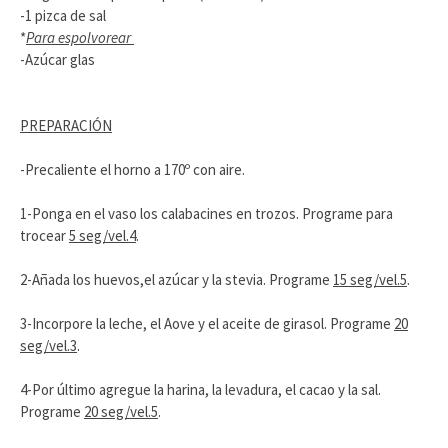
-1 pizca de sal
*
Para espolvorear
-Azúcar glas
PREPARACIÓN
-Precaliente el horno a 170º con aire.
1-Ponga en el vaso los calabacines en trozos. Programe para
trocear
5 seg/vel.4
.
2-Añada los huevos,el azúcar y la stevia. Programe
15 seg/vel.5
.
3-Incorpore la leche, el Aove y el aceite de girasol. Programe
20
seg/vel.3
.
4-Por último agregue la harina, la levadura, el cacao y la sal.
Programe
20 seg/vel.5
.