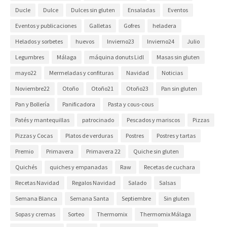
Ducle
Dulce
Dulces sin gluten
Ensaladas
Eventos
Eventos y publicaciones
Galletas
Gofres
heladera
Helados y sorbetes
huevos
Invierno23
Invierno24
Julio
Legumbres
Málaga
máquina donuts Lidl
Masas sin gluten
mayo22
Mermeladas y confituras
Navidad
Noticias
Noviembre22
Otoño
Otoño21
Otoño23
Pan sin gluten
Pan y Bollería
Panificadora
Pasta y cous-cous
Patés y mantequillas
patrocinado
Pescados y mariscos
Pizzas
Pizzas y Cocas
Platos de verduras
Postres
Postres y tartas
Premio
Primavera
Primavera 22
Quiche sin gluten
Quichés
quiches y empanadas
Raw
Recetas de cuchara
Recetas Navidad
Regalos Navidad
Salado
Salsas
Semana Blanca
Semana Santa
Septiembre
Sin gluten
Sopas y cremas
Sorteo
Thermomix
Thermomix Málaga