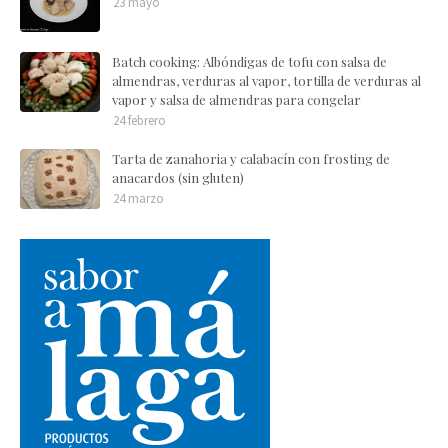
23 mayo
Batch cooking: Albóndigas de tofu con salsa de
almendras, verduras al vapor, tortilla de verduras al
vapor y salsa de almendras para congelar
24 febrero
Tarta de zanahoria y calabacín con frosting de
anacardos (sin gluten)
24 marzo