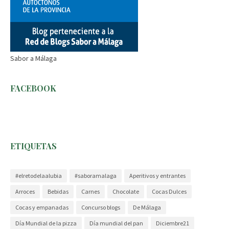
Sabor a Málaga
FACEBOOK
ETIQUETAS
#elretodelaalubia
#saboramalaga
Aperitivos y entrantes
Arroces
Bebidas
Carnes
Chocolate
Cocas Dulces
Cocas y empanadas
Concurso blogs
De Málaga
Día Mundial de la pizza
Día mundial del pan
Diciembre21