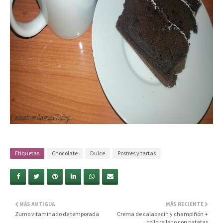
Etiquetas
Chocolate
Dulce
Postres y tartas
MÁS ANTIGUA
MÁS RECIENTE
Zumo vitaminado de temporada
Crema de calabacín y champiñón +
pollo relleno con patatas