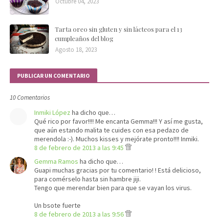
Octubre 04, 2023
Tarta oreo sin gluten y sin lácteos para el 13
cumpleaños del blog
Agosto 18, 2023
PUBLICAR UN COMENTARIO
10 Comentarios
Inmiki López
ha dicho que…
Qué rico por favor!!!! Me encanta Gemma!!! Y así me gusta,
que aún estando malita te cuides con esa pedazo de
merendola :-). Muchos kisses y mejórate pronto!!!! Inmiki.
8 de febrero de 2013 a las 9:45
Gemma Ramos
ha dicho que…
Guapi muchas gracias por tu comentario! ! Está delicioso,
para comérselo hasta sin hambre jiji.
Tengo que merendar bien para que se vayan los virus.
Un bsote fuerte
8 de febrero de 2013 a las 9:56