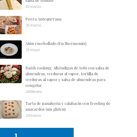
salsa de tomate
03 marzo
Porra Antequerana
30 marzo
Atún encebollado (En thermomix)
23 mayo
Batch cooking: Albóndigas de tofu con salsa de
almendras, verduras al vapor, tortilla de
verduras al vapor y salsa de almendras para
congelar
24 febrero
Tarta de zanahoria y calabacín con frosting de
anacardos (sin gluten)
24 marzo