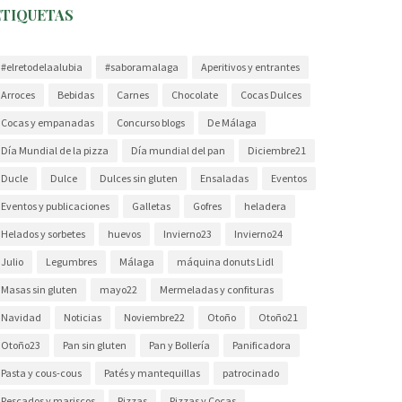
ETIQUETAS
#elretodelaalubia
#saboramalaga
Aperitivos y entrantes
Arroces
Bebidas
Carnes
Chocolate
Cocas Dulces
Cocas y empanadas
Concurso blogs
De Málaga
Día Mundial de la pizza
Día mundial del pan
Diciembre21
Ducle
Dulce
Dulces sin gluten
Ensaladas
Eventos
Eventos y publicaciones
Galletas
Gofres
heladera
Helados y sorbetes
huevos
Invierno23
Invierno24
Julio
Legumbres
Málaga
máquina donuts Lidl
Masas sin gluten
mayo22
Mermeladas y confituras
Navidad
Noticias
Noviembre22
Otoño
Otoño21
Otoño23
Pan sin gluten
Pan y Bollería
Panificadora
Pasta y cous-cous
Patés y mantequillas
patrocinado
Pescados y mariscos
Pizzas
Pizzas y Cocas