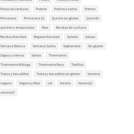
Platos de verduras
Postres
Postres y tartas
Premio
Primavera
Primavera 22
Quiche sin gluten
Quichés
quiches y empanadas
Raw
Recetas de cuchara
Recetas Navidad
Regalos Navidad
Salado
Salsas
Semana Blanca
Semana Santa
Septiembre
Sin gluten
Sopas y cremas
Sorteo
Thermomix
Thermomix Málaga
Thermomix Reus
Tortillas
Tostas y bocadillos
Tostas y bocadillos sin gluten
Varoma
vegano
Vegano y Raw
ver
Verano
Verano22
verano23