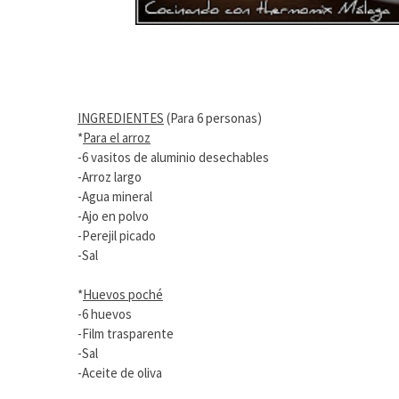
INGREDIENTES
(Para 6 personas)
*
Para el arroz
-6 vasitos de aluminio desechables
-Arroz largo
-Agua mineral
-Ajo en polvo
-Perejil picado
-Sal
*
Huevos poché
-6 huevos
-Film trasparente
-Sal
-Aceite de oliva