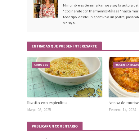
Mi nombre es Gemma Ramos y soy la autora del c
"Cocinando con thermomix Málaga" hasta marzo
todo tipo, desde un apertivo a un postre, pasando
sin soja.
ENTRADAS QUE PUEDEN INTERESARTE
ARROCES
#SABORAMALA
Risotto con espirulina
Arroz de maris
Mayo 05, 2025
Febrero 14, 2024
PUBLICAR UN COMENTARIO