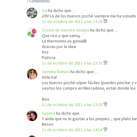
7 Comentarios
Isa
ha dicho que…
¡Oh! Lo de los huevos poché siempre me ha sonado a 
11 de octubre de 2011 a las 13:26
Cocina de nuestro tiempo
ha dicho que…
Que rico y que sano¡¡
La thermomix es geniallll
Gracias por la idea
bss
Patricia
11 de octubre de 2011 a las 13:32
Gemma Ramos
ha dicho que…
Hola Isa!
Los huevos poché súper fáciles (puedes pinchar y v
vasitos los compro en Mercadona, están donde los 
Bsis
11 de octubre de 2011 a las 13:33
Susana
ha dicho que…
Y anda que no le gustan a los peques.., que plato ta
Besos
11 de octubre de 2011 a las 14:54