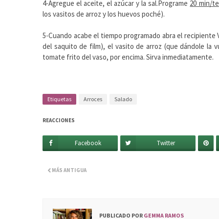
4-Agregue el aceite, el azúcar y la sal.Programe
20 min/te
los vasitos de arroz y los huevos poché).
5-Cuando acabe el tiempo programado abra el recipiente 
del saquito de film), el vasito de arroz (que dándole la
tomate frito del vaso, por encima. Sirva inmediatamente.
Etiquetas
Arroces
Salado
REACCIONES
Facebook
Twitter
MÁS ANTIGUA
PUBLICADO POR
GEMMA RAMOS