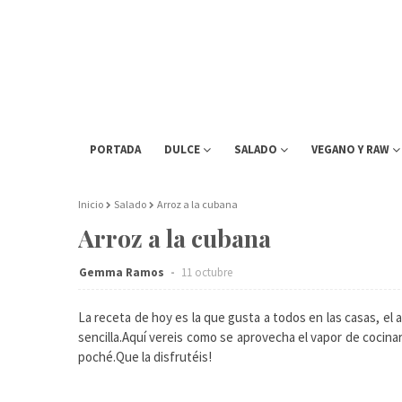
PORTADA
DULCE
SALADO
VEGANO Y RAW
Inicio
Salado
Arroz a la cubana
Arroz a la cubana
Gemma Ramos
11 octubre
La receta de hoy es la que gusta a todos en las casas, el
sencilla.Aquí vereis como se aprovecha el vapor de cocina
poché.Que la disfrutéis!