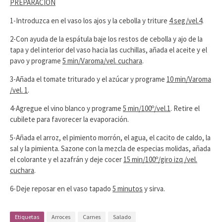
PREPARACIÓN
1-Introduzca en el vaso los ajos y la cebolla y triture
4 seg/vel.4
.
2-Con ayuda de la espátula baje los restos de cebolla y ajo de la
tapa y del interior del vaso hacia las cuchillas, añada el aceite y el
pavo y programe
5 min/Varoma/vel. cuchara
.
3-Añada el tomate triturado y el azúcar y programe
10 min/Varoma
/vel. 1
.
4-Agregue el vino blanco y programe
5 min/100º/vel.1
. Retire el
cubilete para favorecer la evaporación.
5-Añada el arroz, el pimiento morrón, el agua, el cacito de caldo, la
sal y la pimienta. Sazone con la mezcla de especias molidas, añada
el colorante y el azafrán y deje cocer
15 min/100º/giro izq /vel.
cuchara
.
6-Deje reposar en el vaso tapado
5 minutos
y sirva.
Etiquetas
Arroces
Carnes
Salado