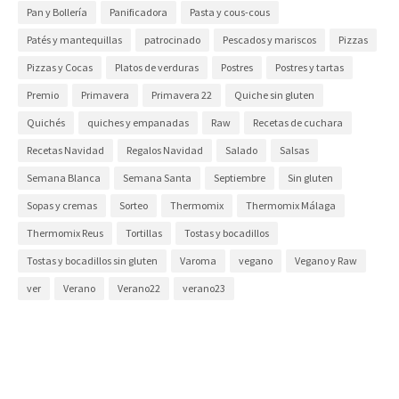
Pan y Bollería
Panificadora
Pasta y cous-cous
Patés y mantequillas
patrocinado
Pescados y mariscos
Pizzas
Pizzas y Cocas
Platos de verduras
Postres
Postres y tartas
Premio
Primavera
Primavera 22
Quiche sin gluten
Quichés
quiches y empanadas
Raw
Recetas de cuchara
Recetas Navidad
Regalos Navidad
Salado
Salsas
Semana Blanca
Semana Santa
Septiembre
Sin gluten
Sopas y cremas
Sorteo
Thermomix
Thermomix Málaga
Thermomix Reus
Tortillas
Tostas y bocadillos
Tostas y bocadillos sin gluten
Varoma
vegano
Vegano y Raw
ver
Verano
Verano22
verano23