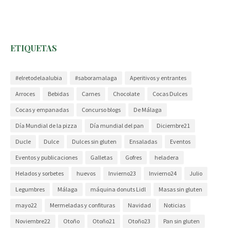
ETIQUETAS
#elretodelaalubia
#saboramalaga
Aperitivos y entrantes
Arroces
Bebidas
Carnes
Chocolate
Cocas Dulces
Cocas y empanadas
Concurso blogs
De Málaga
Día Mundial de la pizza
Día mundial del pan
Diciembre21
Ducle
Dulce
Dulces sin gluten
Ensaladas
Eventos
Eventos y publicaciones
Galletas
Gofres
heladera
Helados y sorbetes
huevos
Invierno23
Invierno24
Julio
Legumbres
Málaga
máquina donuts Lidl
Masas sin gluten
mayo22
Mermeladas y confituras
Navidad
Noticias
Noviembre22
Otoño
Otoño21
Otoño23
Pan sin gluten