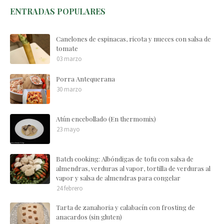
ENTRADAS POPULARES
Canelones de espinacas, ricota y nueces con salsa de
tomate
03 marzo
Porra Antequerana
30 marzo
Atún encebollado (En thermomix)
23 mayo
Batch cooking: Albóndigas de tofu con salsa de
almendras, verduras al vapor, tortilla de verduras al
vapor y salsa de almendras para congelar
24 febrero
Tarta de zanahoria y calabacín con frosting de
anacardos (sin gluten)