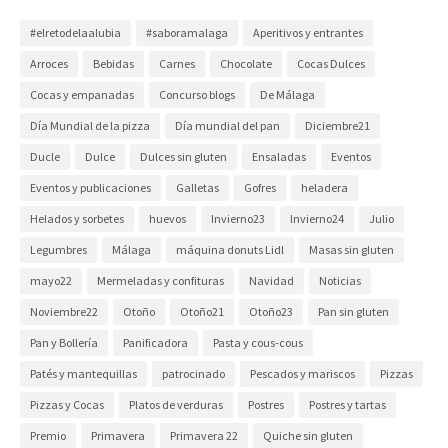
#elretodelaalubia
#saboramalaga
Aperitivos y entrantes
Arroces
Bebidas
Carnes
Chocolate
Cocas Dulces
Cocas y empanadas
Concurso blogs
De Málaga
Día Mundial de la pizza
Día mundial del pan
Diciembre21
Ducle
Dulce
Dulces sin gluten
Ensaladas
Eventos
Eventos y publicaciones
Galletas
Gofres
heladera
Helados y sorbetes
huevos
Invierno23
Invierno24
Julio
Legumbres
Málaga
máquina donuts Lidl
Masas sin gluten
mayo22
Mermeladas y confituras
Navidad
Noticias
Noviembre22
Otoño
Otoño21
Otoño23
Pan sin gluten
Pan y Bollería
Panificadora
Pasta y cous-cous
Patés y mantequillas
patrocinado
Pescados y mariscos
Pizzas
Pizzas y Cocas
Platos de verduras
Postres
Postres y tartas
Premio
Primavera
Primavera 22
Quiche sin gluten