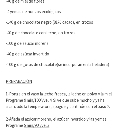
-40 g de miel de flores
-4 yemas de huevos ecológicos
-140 g de chocolate negro (81% cacao), en trozos
-40 g de chocolate con leche, en trozos
-100 g de azúcar morena
-40 g de azúcar invertido
-100 g de gotas de chocolate(se incorporan en la heladera)
PREPARACIÓN
1-Ponga en el vaso la leche fresca, la leche en polvo y la miel.
Programe
9 min/100º/vel.4.
Si ve que sube mucho y ya ha
alcanzado la temperatura, apague y continúe con el paso 2.
2-Añada el azúcar moreno, el azúcar invertido y las yemas.
Programe
5 min/90º/vel.3