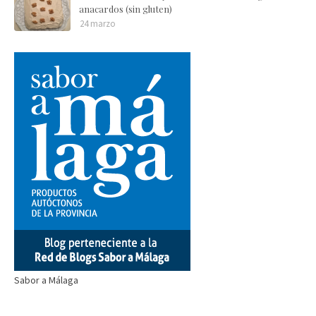
anacardos (sin gluten)
24 marzo
Sabor a Málaga