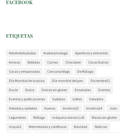
FACEBOOK
ETIQUETAS
#elretodelaalubia
#saboramalaga
Aperitivos y entrantes
Arroces
Bebidas
Carnes
Chocolate
Cocas Dulces
Cocas y empanadas
Concurso blogs
De Málaga
Día Mundial de la pizza
Día mundial del pan
Diciembre21
Ducle
Dulce
Dulces sin gluten
Ensaladas
Eventos
Eventos y publicaciones
Galletas
Gofres
heladera
Helados y sorbetes
huevos
Invierno23
Invierno24
Julio
Legumbres
Málaga
máquina donuts Lidl
Masas sin gluten
mayo22
Mermeladas y confituras
Navidad
Noticias