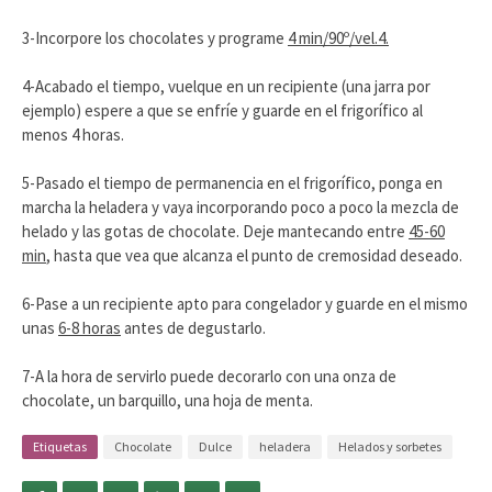
3-Incorpore los chocolates y programe
4 min/90º/vel.4.
4-Acabado el tiempo, vuelque en un recipiente (una jarra por
ejemplo) espere a que se enfríe y guarde en el frigorífico al
menos 4 horas.
5-Pasado el tiempo de permanencia en el frigorífico, ponga en
marcha la heladera y vaya incorporando poco a poco la mezcla de
helado y las gotas de chocolate. Deje mantecando entre
45-60
min
, hasta que vea que alcanza el punto de cremosidad deseado.
6-Pase a un recipiente apto para congelador y guarde en el mismo
unas
6-8 horas
antes de degustarlo.
7-A la hora de servirlo puede decorarlo con una onza de
chocolate, un barquillo, una hoja de menta.
Etiquetas
Chocolate
Dulce
heladera
Helados y sorbetes