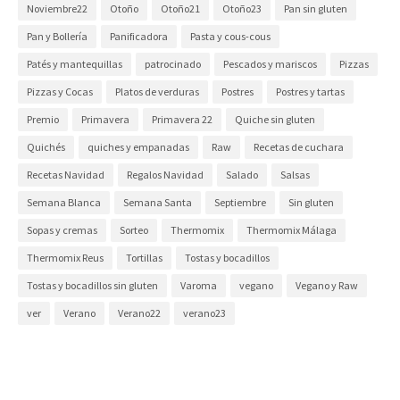
Noviembre22
Otoño
Otoño21
Otoño23
Pan sin gluten
Pan y Bollería
Panificadora
Pasta y cous-cous
Patés y mantequillas
patrocinado
Pescados y mariscos
Pizzas
Pizzas y Cocas
Platos de verduras
Postres
Postres y tartas
Premio
Primavera
Primavera 22
Quiche sin gluten
Quichés
quiches y empanadas
Raw
Recetas de cuchara
Recetas Navidad
Regalos Navidad
Salado
Salsas
Semana Blanca
Semana Santa
Septiembre
Sin gluten
Sopas y cremas
Sorteo
Thermomix
Thermomix Málaga
Thermomix Reus
Tortillas
Tostas y bocadillos
Tostas y bocadillos sin gluten
Varoma
vegano
Vegano y Raw
ver
Verano
Verano22
verano23