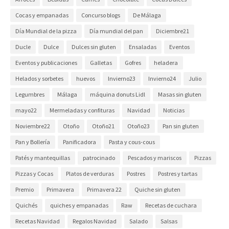
Cocas y empanadas
Concurso blogs
De Málaga
Día Mundial de la pizza
Día mundial del pan
Diciembre21
Ducle
Dulce
Dulces sin gluten
Ensaladas
Eventos
Eventos y publicaciones
Galletas
Gofres
heladera
Helados y sorbetes
huevos
Invierno23
Invierno24
Julio
Legumbres
Málaga
máquina donuts Lidl
Masas sin gluten
mayo22
Mermeladas y confituras
Navidad
Noticias
Noviembre22
Otoño
Otoño21
Otoño23
Pan sin gluten
Pan y Bollería
Panificadora
Pasta y cous-cous
Patés y mantequillas
patrocinado
Pescados y mariscos
Pizzas
Pizzas y Cocas
Platos de verduras
Postres
Postres y tartas
Premio
Primavera
Primavera 22
Quiche sin gluten
Quichés
quiches y empanadas
Raw
Recetas de cuchara
Recetas Navidad
Regalos Navidad
Salado
Salsas