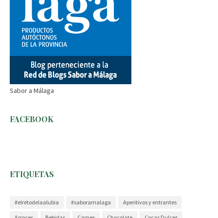
Sabor a Málaga
FACEBOOK
ETIQUETAS
#elretodelaalubia
#saboramalaga
Aperitivos y entrantes
Arroces
Bebidas
Carnes
Chocolate
Cocas Dulces