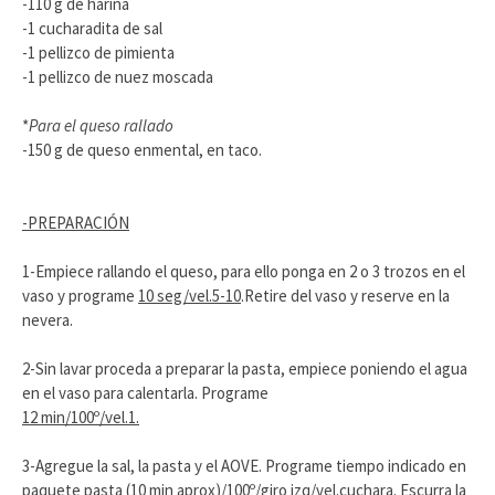
-110 g de harina
-1 cucharadita de sal
-1 pellizco de pimienta
-1 pellizco de nuez moscada
*
Para el queso rallado
-150 g de queso enmental, en taco.
-PREPARACIÓN
1-Empiece rallando el queso, para ello ponga en 2 o 3 trozos en el
vaso y programe
10 seg/vel.5-10
.Retire del vaso y reserve en la
nevera.
2-Sin lavar proceda a preparar la pasta, empiece poniendo el agua
en el vaso para calentarla. Programe
12 min/100º/vel.1.
3-Agregue la sal, la pasta y el AOVE. Programe tiempo indicado en
paquete pasta
(10 min aprox)/100º/giro izq/vel.cuchara
. Escurra la