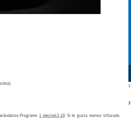
ncima)
S
s arándanos.Programe
1 min/vel.5-10
. Si le gusta menos triturado