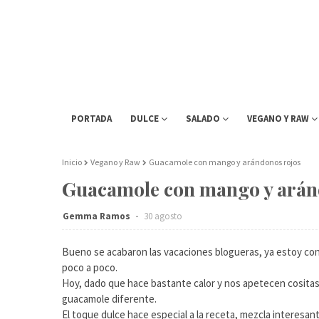
PORTADA
DULCE
SALADO
VEGANO Y RAW
Inicio
Vegano y Raw
Guacamole con mango y arándonos rojos
Guacamole con mango y arán
Gemma Ramos
30 agosto
Bueno se acabaron las vacaciones blogueras, ya estoy co
poco a poco.
Hoy, dado que hace bastante calor y nos apetecen cositas 
guacamole diferente.
El toque dulce hace especial a la receta, mezcla interesan