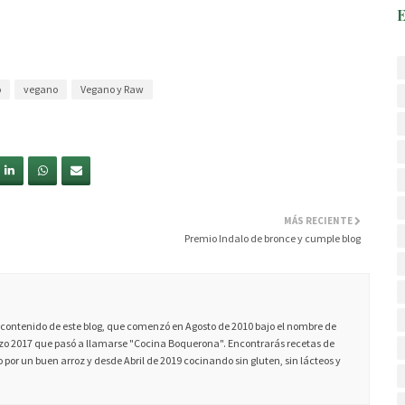
o
vegano
Vegano y Raw
MÁS RECIENTE
Premio Indalo de bronce y cumple blog
ontenido de este blog, que comenzó en Agosto de 2010 bajo el nombre de
 2017 que pasó a llamarse "Cocina Boquerona". Encontrarás recetas de
 por un buen arroz y desde Abril de 2019 cocinando sin gluten, sin lácteos y