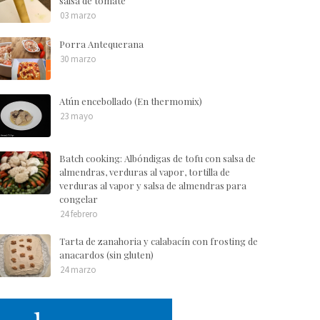
salsa de tomate
03 marzo
Porra Antequerana
30 marzo
Atún encebollado (En thermomix)
23 mayo
Batch cooking: Albóndigas de tofu con salsa de
almendras, verduras al vapor, tortilla de
verduras al vapor y salsa de almendras para
congelar
24 febrero
Tarta de zanahoria y calabacín con frosting de
anacardos (sin gluten)
24 marzo