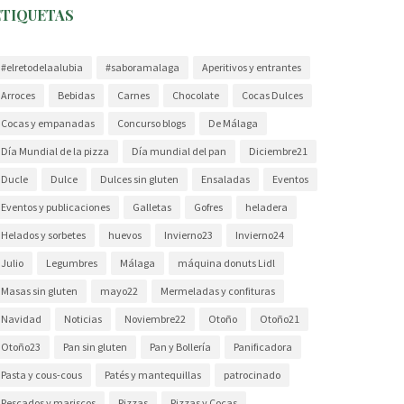
ETIQUETAS
#elretodelaalubia
#saboramalaga
Aperitivos y entrantes
Arroces
Bebidas
Carnes
Chocolate
Cocas Dulces
Cocas y empanadas
Concurso blogs
De Málaga
Día Mundial de la pizza
Día mundial del pan
Diciembre21
Ducle
Dulce
Dulces sin gluten
Ensaladas
Eventos
Eventos y publicaciones
Galletas
Gofres
heladera
Helados y sorbetes
huevos
Invierno23
Invierno24
Julio
Legumbres
Málaga
máquina donuts Lidl
Masas sin gluten
mayo22
Mermeladas y confituras
Navidad
Noticias
Noviembre22
Otoño
Otoño21
Otoño23
Pan sin gluten
Pan y Bollería
Panificadora
Pasta y cous-cous
Patés y mantequillas
patrocinado
Pescados y mariscos
Pizzas
Pizzas y Cocas