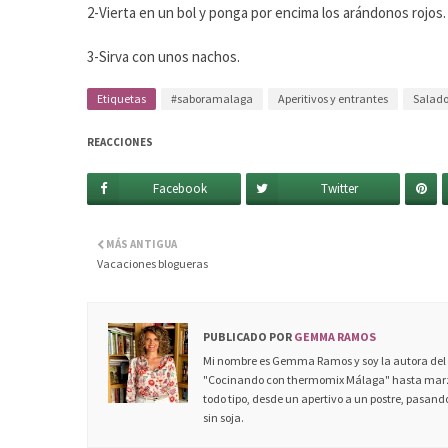
2-Vierta en un bol y ponga por encima los arándonos rojos.
3-Sirva con unos nachos.
Etiquetas
#saboramalaga
Aperitivos y entrantes
Salad
REACCIONES
Facebook
Twitter
MÁS ANTIGUA
Vacaciones blogueras
PUBLICADO POR
GEMMA RAMOS
Mi nombre es Gemma Ramos y soy la autora del c
"Cocinando con thermomix Málaga" hasta marzo
todo tipo, desde un apertivo a un postre, pasando
sin soja.