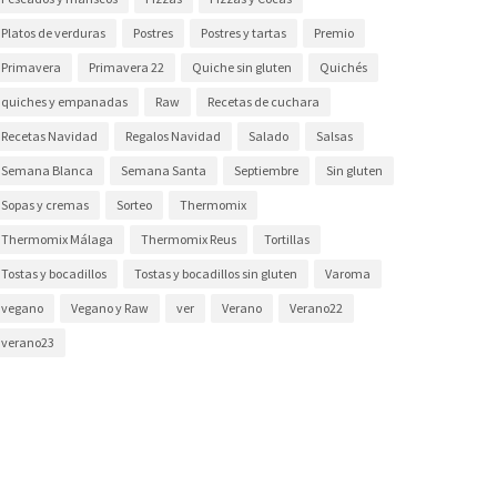
Platos de verduras
Postres
Postres y tartas
Premio
Primavera
Primavera 22
Quiche sin gluten
Quichés
quiches y empanadas
Raw
Recetas de cuchara
Recetas Navidad
Regalos Navidad
Salado
Salsas
Semana Blanca
Semana Santa
Septiembre
Sin gluten
Sopas y cremas
Sorteo
Thermomix
Thermomix Málaga
Thermomix Reus
Tortillas
Tostas y bocadillos
Tostas y bocadillos sin gluten
Varoma
vegano
Vegano y Raw
ver
Verano
Verano22
verano23