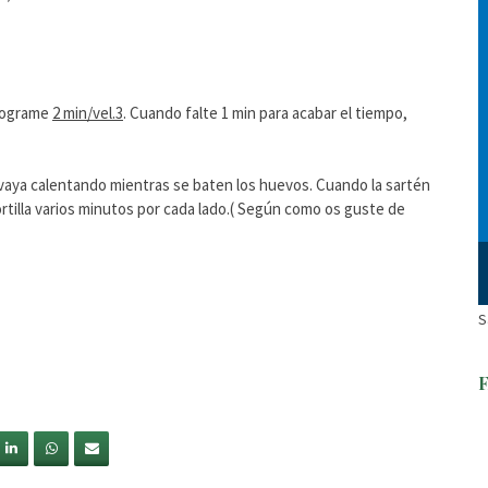
programe
2 min/vel.3
. Cuando falte 1 min para acabar el tiempo,
 vaya calentando mientras se baten los huevos. Cuando la sartén
tortilla varios minutos por cada lado.( Según como os guste de
S