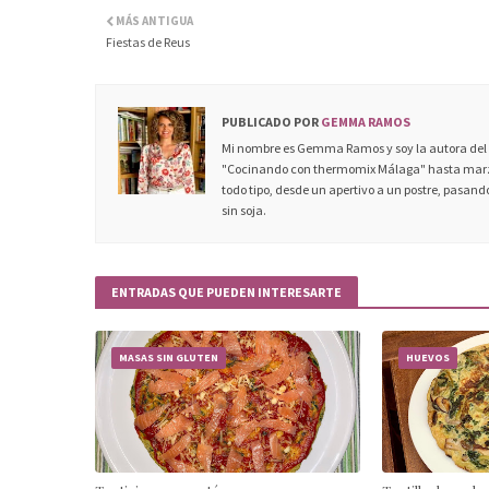
MÁS ANTIGUA
Fiestas de Reus
PUBLICADO POR
GEMMA RAMOS
Mi nombre es Gemma Ramos y soy la autora del c
"Cocinando con thermomix Málaga" hasta marzo
todo tipo, desde un apertivo a un postre, pasando
sin soja.
ENTRADAS QUE PUEDEN INTERESARTE
MASAS SIN GLUTEN
HUEVOS