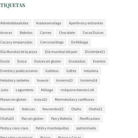
ETIQUETAS
#elretodelaalubia
#saboramalaga
Aperitivos y entrantes
Arroces
Bebidas
Carnes
Chocolate
Cocas Dulces
Cocas y empanadas
Concurso blogs
De Málaga
Día Mundial de la pizza
Día mundial del pan
Diciembre21
Ducle
Dulce
Dulces sin gluten
Ensaladas
Eventos
Eventos y publicaciones
Galletas
Gofres
heladera
Helados y sorbetes
huevos
Invierno23
Invierno24
Julio
Legumbres
Málaga
máquina donuts Lidl
Masas sin gluten
mayo22
Mermeladas y confituras
Navidad
Noticias
Noviembre22
Otoño
Otoño21
Otoño23
Pan sin gluten
Pan y Bollería
Panificadora
Pasta y cous-cous
Patés y mantequillas
patrocinado
Pescados y mariscos
Pizzas
Pizzas y Cocas