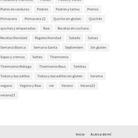
Platos de verduras
Postres
Postres y tartas
Premio
Primavera
Primavera 22
Quiche sin gluten
Quichés
quiches y empanadas
Raw
Recetas de cuchara
Recetas Navidad
Regalos Navidad
Salado
Salsas
Semana Blanca
Semana Santa
Septiembre
Sin gluten
Sopas y cremas
Sorteo
Thermomix
Thermomix Málaga
Thermomix Reus
Tortillas
Tostas y bocadillos
Tostas y bocadillos sin gluten
Varoma
vegano
Vegano y Raw
ver
Verano
Verano22
verano23
Inicio
Acerca de mí