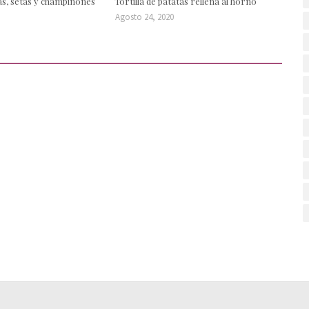
gas, setas y champiñones
Tortilla de patatas rellena al horno
Agosto 24, 2020