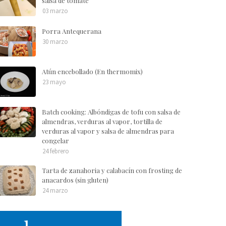
salsa de tomate
03 marzo
Porra Antequerana
30 marzo
Atún encebollado (En thermomix)
23 mayo
Batch cooking: Albóndigas de tofu con salsa de
almendras, verduras al vapor, tortilla de
verduras al vapor y salsa de almendras para
congelar
24 febrero
Tarta de zanahoria y calabacín con frosting de
anacardos (sin gluten)
24 marzo