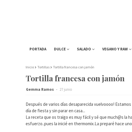
PORTADA
DULCE
SALADO
VEGANO Y RAW
Inicio
Tortillas
Tortilla francesa con jamón
Tortilla francesa con jamón
Gemma Ramos
27 junio
Después de varios días desaparecida vuelvoooo! Estamos 
día de fiesta y sin parar en casa...
La receta que os traigo es muy fácil y sé que much@s la har
esfuerzo..pues la inicié en thermomix.La preparé hace unos