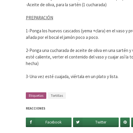
-Aceite de oliva, para la sartén (1 cucharada)
PREPARACIÓN
1-Ponga los huevos cascados (yema +clara) en el vaso y 
añada por el bocal el jamón poco a poco.
2-Ponga una cucharada de aceite de oliva en una sartén y
esté caliente, verter el contenido del vaso y cuajar así la 
hecha)
3-Una vez esté cuajada, viértala en un plato y lista.
Etiquetas
Tortillas
REACCIONES
Facebook
Twitter